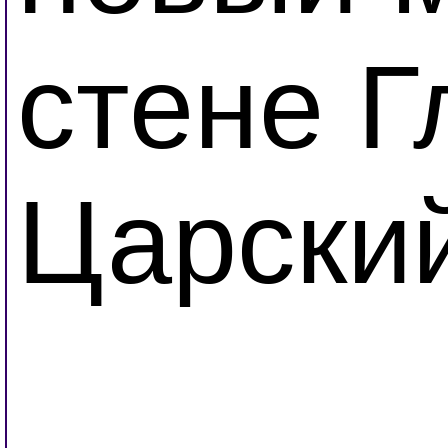
стене 
Царский