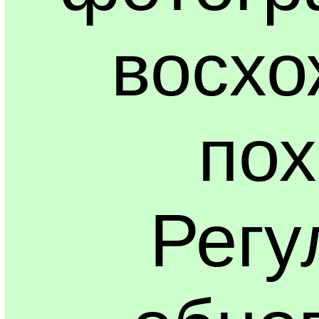
восхо
пох
Регу