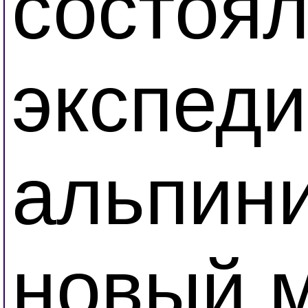
состоял
экспеди
альпини
новый 