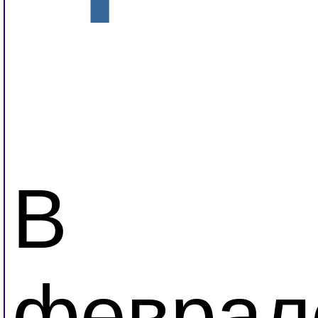
В
феврал