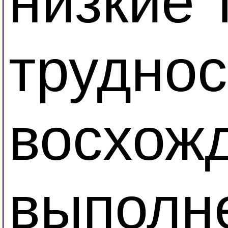
низкие 
труднос
восхож
выполне