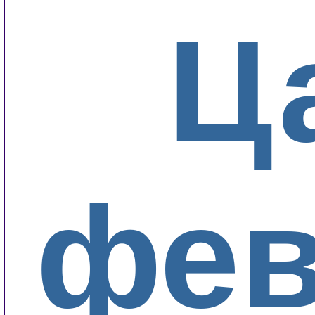
Ц
фев