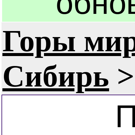
обно
Горы ми
Сибирь
>
П