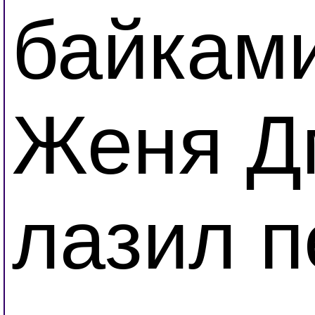
байкам
Женя Д
лазил п