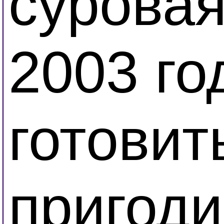
суровая
2003 го
готовит
пригоди