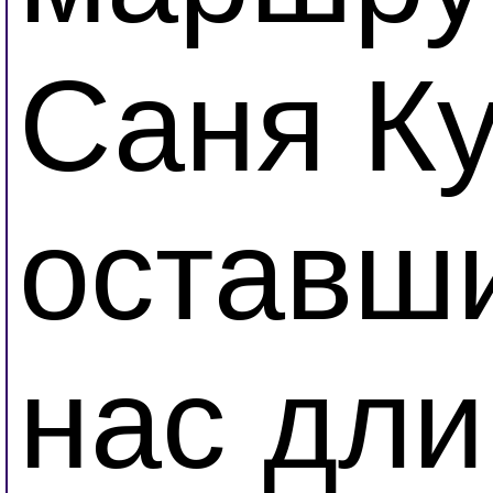
Саня Ку
оставши
нас дл