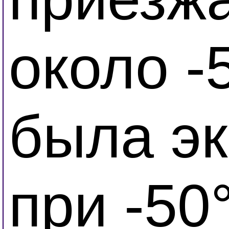
около -
была эк
при -50