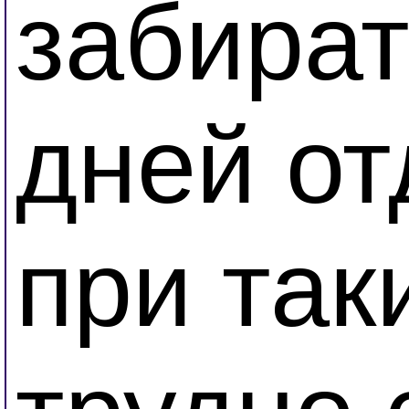
забират
дней от
при так