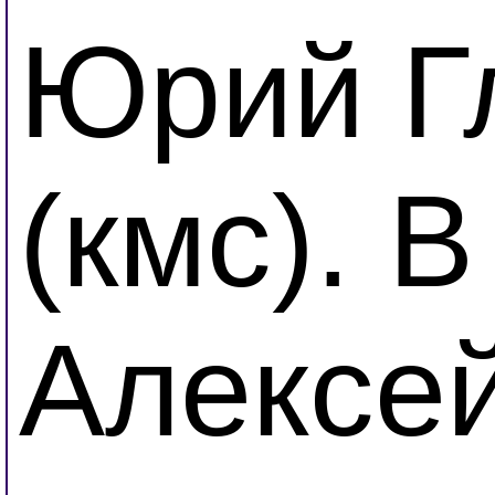
Юрий Г
(кмс). 
Алексе