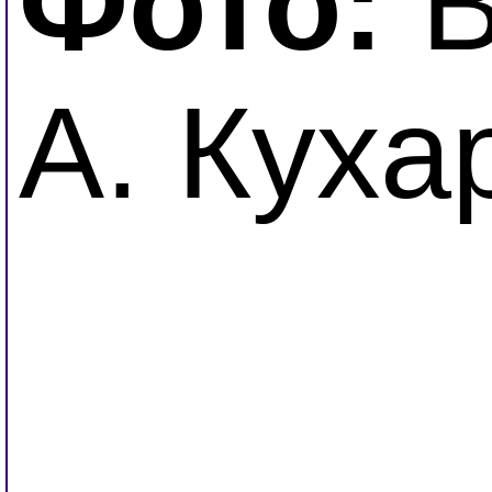
Фото:
В
А. Куха