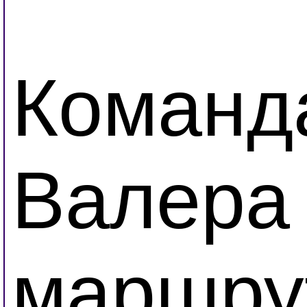
Команда
Валера 
маршру