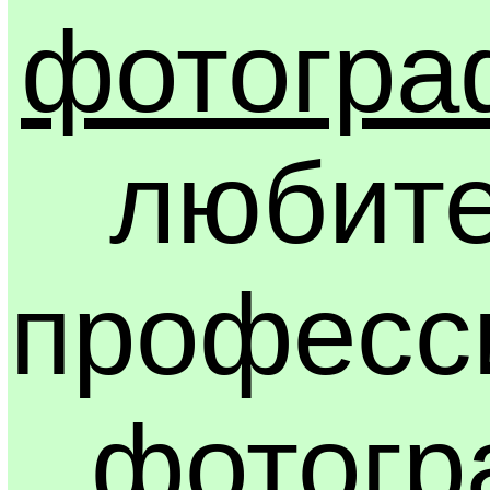
фотогра
любите
професс
фотогр