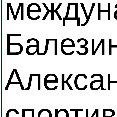
междун
Балезин
Алексан
спортив