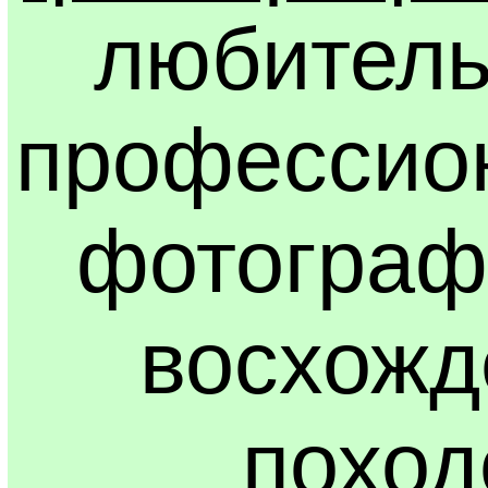
любитель
профессио
фотограф
восхожд
поход