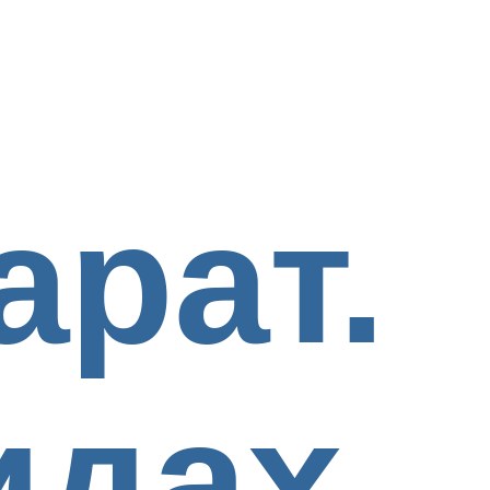
арат.
идах.