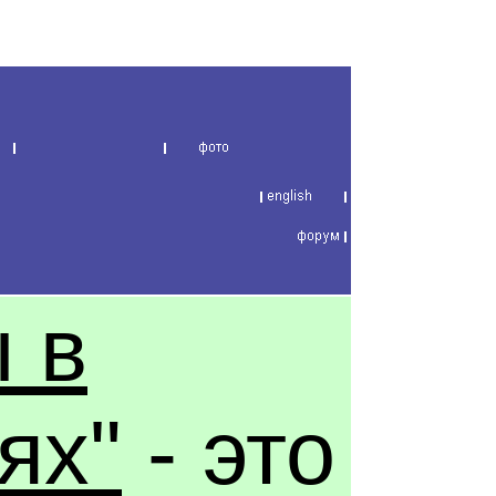
 в
ях"
- это