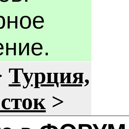
рное
ение.
>
Турция,
сток
>