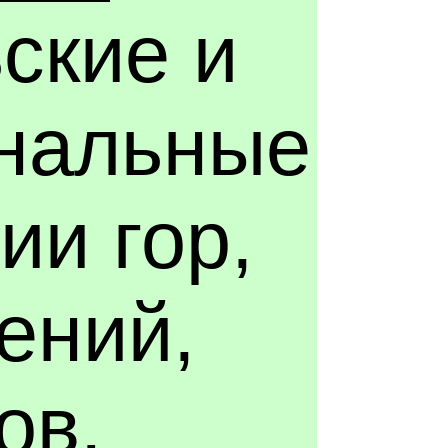
ские и
нальные
ии гор,
ений,
ов.