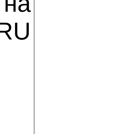
на
.RU