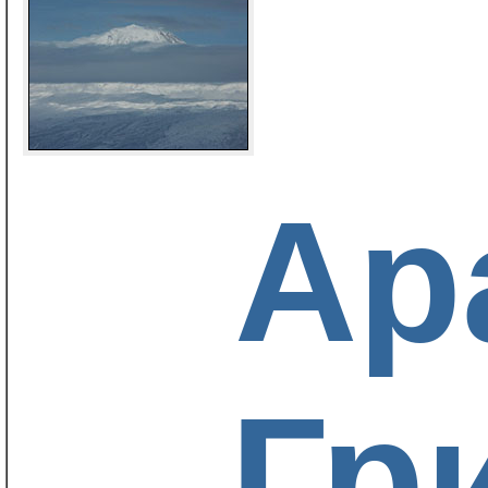
Ар
Гр