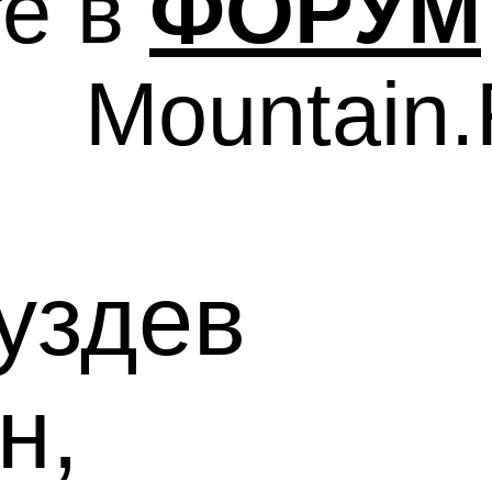
е в
ФОРУМ
Mountain
уздев
н,