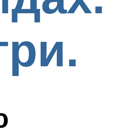
гри.
ю