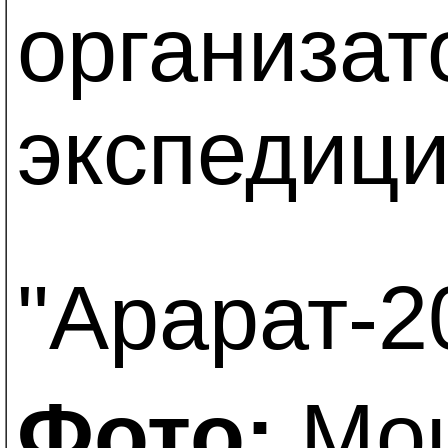
организат
экспедиц
"Арарат-2
Фото:
Мош