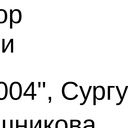
ор
ии
004", Сургу
никова