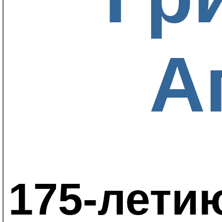
А
175-лети