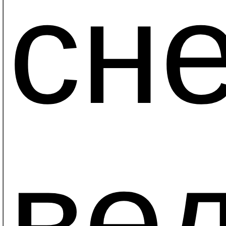
сн
ве