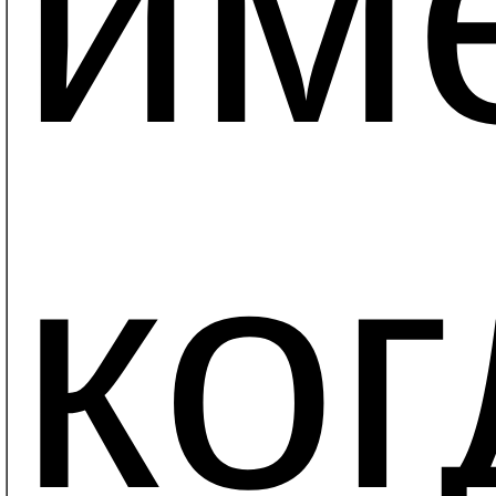
име
ког