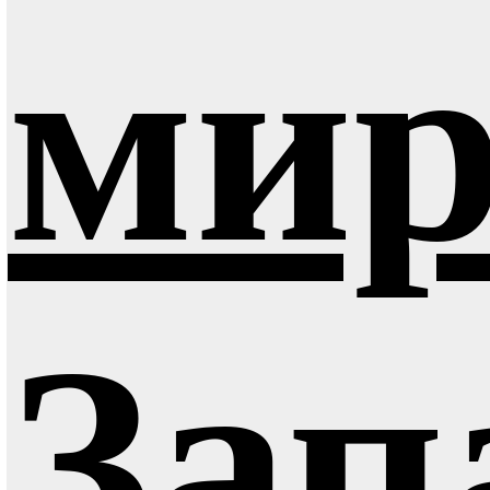
мир
Зап