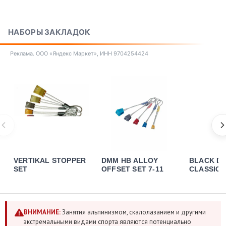
НАБОРЫ ЗАКЛАДОК
Реклама. ООО «Яндекс Маркет», ИНН 9704254424
VERTIKAL STOPPER
DMM HB ALLOY
BLACK D
SET
OFFSET SET 7-11
CLASSIC 
SET 5-11
ВНИМАНИЕ:
Занятия альпинизмом, скалолазанием и другими
экстремальными видами спорта являются потенциально