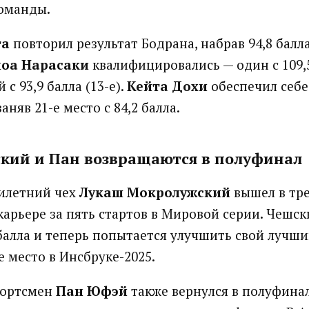
оманды.
та
повторил результат Бодрана, набрав 94,8 балла
моа Нарасаки
квалифицировались — один с 109,5
 с 93,9 балла (13-е).
Кейта Дохи
обеспечил себе
аняв 21-е место с 84,2 балла.
кий и Пан возвращаются в полуфинал
илетний чех
Лукаш Мокролужский
вышел в тр
карьере за пять стартов в Мировой серии. Чешск
 балла и теперь попытается улучшить свой лучши
е место в Инсбруке-2025.
портсмен
Пан Юфэй
также вернулся в полуфинал