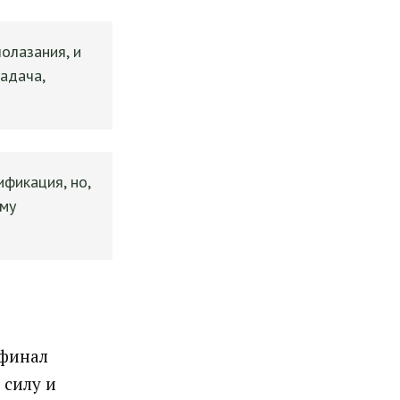
лолазания, и
задача,
ификация, но,
йму
уфинал
 силу и