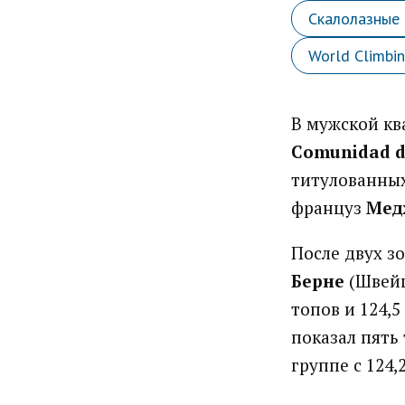
Скалолазные 
World Climbi
В мужской кв
Comunidad d
титулованных
француз
Мед
После двух з
Берне
(Швейц
топов и 124,
показал пять
группе с 124,2