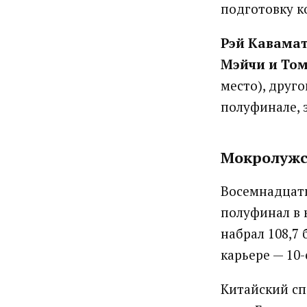
подготовку к
Рэй Кавама
Мэйчи и То
место), другой
полуфинале, з
Мокролужс
Восемнадцат
полуфинал в 
набрал 108,7
карьере — 10-
Китайский с