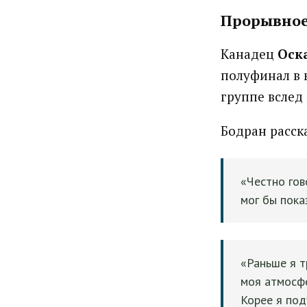
Прорывное
Канадец
Оск
полуфинал в к
группе вслед 
Бодран расск
«Честно гов
мог бы пока
«Раньше я т
моя атмосфе
Корее я под