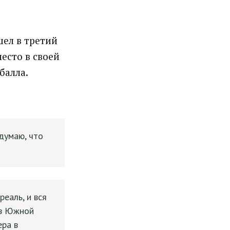
ел в третий
место в своей
балла.
 думаю, что
еаль, и вся
 в Южной
ера в