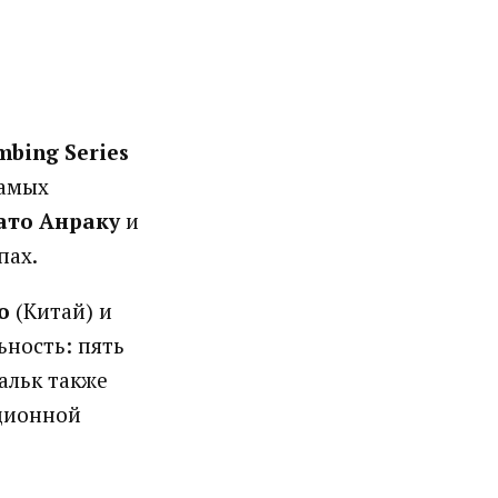
mbing Series
самых
ато Анраку
и
пах.
о
(Китай) и
ность: пять
альк также
ационной