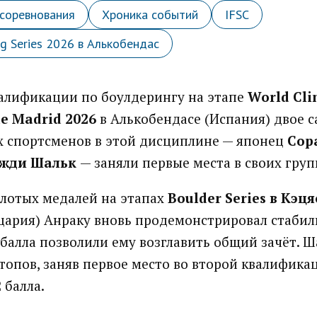
соревнования
Хроника событий
IFSC
ng Series 2026 в Алькобендас
алификации по боулдерингу на этапе
World Cli
e Madrid 2026
в Алькобендасе (Испания) двое 
 спортсменов в этой дисциплине — японец
Сор
жди Шальк
— заняли первые места в своих груп
олотых медалей на этапах
Boulder Series в Кэця
ария) Анраку вновь продемонстрировал стабиль
5 балла позволили ему возглавить общий зачёт. Ш
 топов, заняв первое место во второй квалифик
 балла.