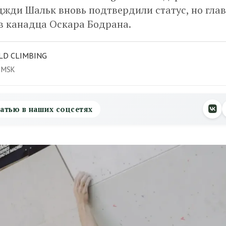
жди Шальк вновь подтвердили статус, но гла
в канадца Оскара Бодрана.
LD CLIMBING
8 MSK
атью в наших соцсетях