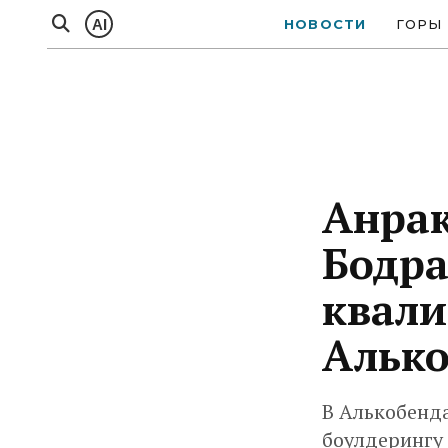
AI
НОВОСТИ
ГОРЫ
Анрак
Бодра
квали
Алько
В Алькобенд
боулдерингу 