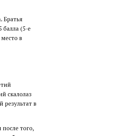
. Братья
 балла (5-е
 место в
етий
ий скалолаз
й результат в
 после того,