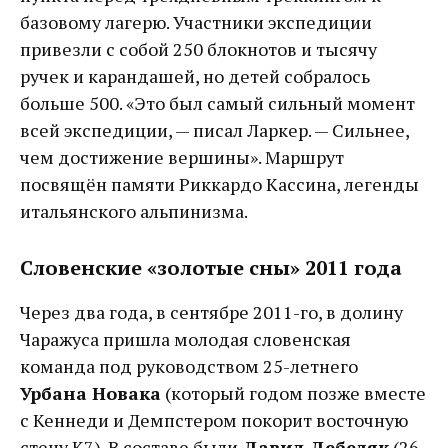
базовому лагерю. Участники экспедиции
привезли с собой 250 блокнотов и тысячу
ручек и карандашей, но детей собралось
больше 500. «Это был самый сильный момент
всей экспедиции, — писал Ларкер. — Сильнее,
чем достижение вершины». Маршрут
посвящён памяти Риккардо Кассина, легенды
итальянского альпинизма.
Словенские «золотые сны» 2011 года
Через два года, в сентябре 2011-го, в долину
Чаражуса пришла молодая словенская
команда под руководством 25-летнего
Урбана Новака
(который годом позже вместе
с Кеннеди и Демпстером покорит восточную
стену К7). В составе были
Давид Дебеляк
(26