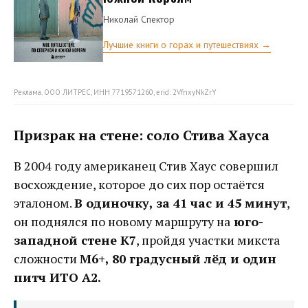
Николай Спектор
Лучшие книги о горах и путешествиях →
Реклама. ООО ЛИТРЕС, ИНН 7719571260, erid: 2VfnxyNkZrY
Призрак на стене: соло Стива Хауса
В 2004 году американец Стив Хаус совершил
восхождение, которое до сих пор остаётся
эталоном.
В одиночку, за 41 час и 45 минут
,
он поднялся по новому маршруту на
юго-
западной стене К7
, пройдя участки микста
сложности
M6+, 80 градусный лёд и один
питч ИТО A2.