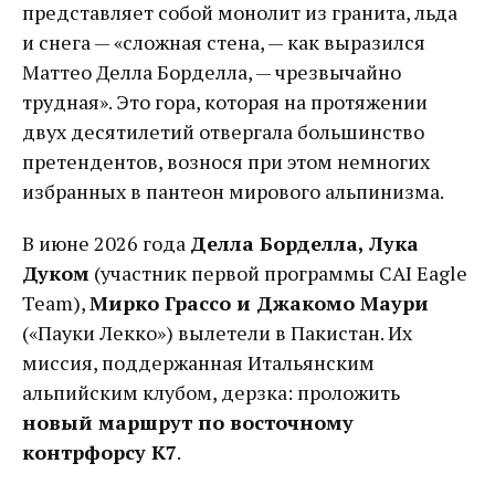
представляет собой монолит из гранита, льда
и снега — «сложная стена, — как выразился
Маттео Делла Борделла, — чрезвычайно
трудная». Это гора, которая на протяжении
двух десятилетий отвергала большинство
претендентов, вознося при этом немногих
избранных в пантеон мирового альпинизма.
В июне 2026 года
Делла Борделла, Лука
Дуком
(участник первой программы CAI Eagle
Team),
Мирко Грассо и Джакомо Маури
(«Пауки Лекко») вылетели в Пакистан. Их
миссия, поддержанная Итальянским
альпийским клубом, дерзка: проложить
новый маршрут по восточному
контрфорсу К7
.