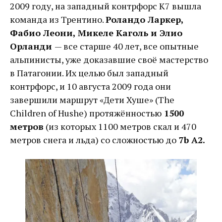
2009 году, на западный контрфорс К7 вышла
команда из Трентино.
Роландо Ларкер,
Фабио Леони, Микеле Каголь и Элио
Орланди
— все старше 40 лет, все опытные
альпинисты, уже доказавшие своё мастерство
в Патагонии. Их целью был западный
контрфорс, и 10 августа 2009 года они
завершили маршрут «Дети Хуше» (The
Children of Hushe) протяжённостью
1500
метров
(из которых 1100 метров скал и 470
метров снега и льда) со сложностью до
7b A2.