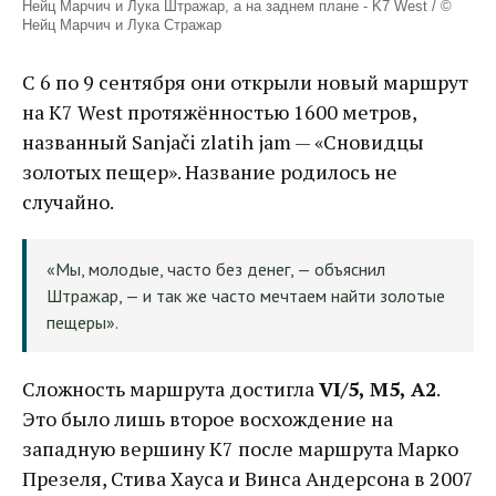
Нейц Марчич и Лука Штражар, а на заднем плане - K7 West / ©
Нейц Марчич и Лука Стражар
С 6 по 9 сентября они открыли новый маршрут
на К7 West протяжённостью 1600 метров,
названный Sanjači zlatih jam — «Сновидцы
золотых пещер». Название родилось не
случайно.
«Мы, молодые, часто без денег, — объяснил
Штражар, — и так же часто мечтаем найти золотые
пещеры».
Сложность маршрута достигла
VI/5, M5, A2
.
Это было лишь второе восхождение на
западную вершину К7 после маршрута Марко
Презеля, Стива Хауса и Винса Андерсона в 2007