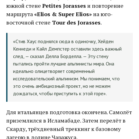
южной стене
Petites Jorasses
и повторение
маршрута
«Elios & Super Elios»
на юго-
восточной стене
Tour des Jorasses
.
«Стив Хаус поднялся сюда в одиночку, Хейден
Кеннеди и Кайл Демпстер оставили здесь важный
след, — сказал Делла Борделла. — Эту стену
пытались пройти лучшие альпинисты мира. Она
идеально олицетворяет современный
исследовательский альпинизм. Мы понимаем, что
это очень амбициозный проект, но не можем
дождаться, чтобы приступить к этой горе».
Для итальянцев подготовка окончена. Самолёт
приземлился в Исламабаде. Затем перелёт в
Скарду, трёхдневный треккинг к базовому
лагерю в долине Чаражуса.