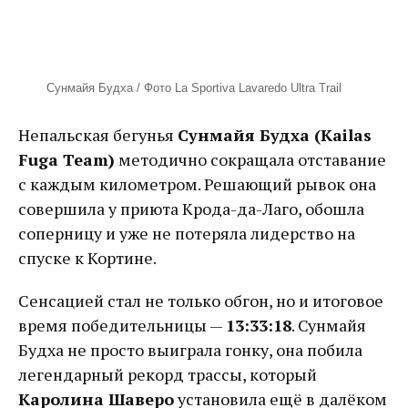
Сунмайя Будха / Фото La Sportiva Lavaredo Ultra Trail
Непальская бегунья
Сунмайя Будха (Kailas
Fuga Team)
методично сокращала отставание
с каждым километром. Решающий рывок она
совершила у приюта Крода-да-Лаго, обошла
соперницу и уже не потеряла лидерство на
спуске к Кортине.
Сенсацией стал не только обгон, но и итоговое
время победительницы —
13:33:18
. Сунмайя
Будха не просто выиграла гонку, она побила
легендарный рекорд трассы, который
Каролина Шаверо
установила ещё в далёком