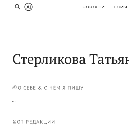
AI
НОВОСТИ
ГОРЫ
Стерликова Татья
✍️
О СЕБЕ & О ЧЁМ Я ПИШУ
...
ОТ РЕДАКЦИИ
📰