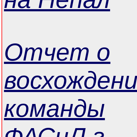
Отчет о
восхожден
команды
ФАСиЛ г.