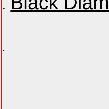
Black Dia
Здесь мог
быть ваша
реклама )