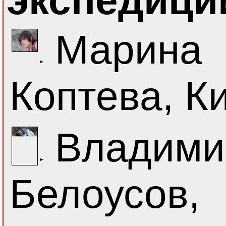
экспедици
Марина
Коптева, К
Владими
Белоусов,