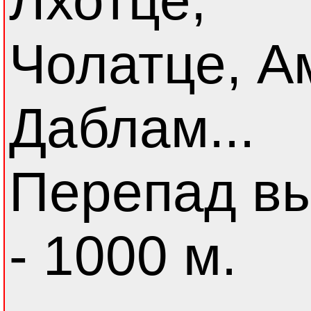
Лхотце,
Чолатце, А
Даблам...
Перепад в
- 1000 м.