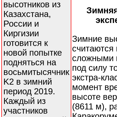
высотников из
Зимня
Казахстана,
эксп
России и
Киргизии
Зимние вы
готовится к
считаются 
новой попытке
сложными 
подняться на
под силу т
восьмитысячник
экстра-кла
K2 в зимний
момент вр
период 2019.
высоте ве
Каждый из
(8611 м), 
участников
Каракоруме