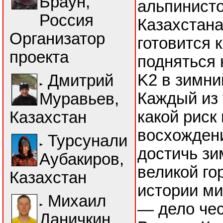
Браун,
альпинисто
Россия
Казахстана
Организатор
готовится 
проекта
подняться 
K2 в зимни
Дмитрий
Каждый из 
Муравьев,
какой риск
Казахстан
восхождени
Турсунали
достичь зи
Аубакиров,
великой го
Казахстан
истории ми
Михаил
— дело чес
Даничкин,