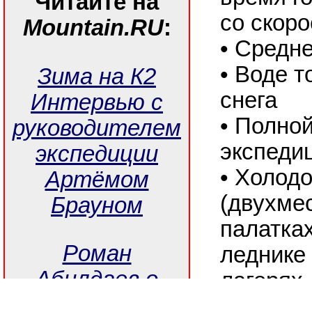
Читайте на
со скоро
Mountain.RU
:
• Средн
• Воде т
Зима на К2
снега
Интервью с
• Полно
руководителем
экспеди
экспедиции
• Холод
Артёмом
(двухме
Брауном
палатках
Роман
леднике
Абилдаев о
лагерях,
себе и о горах.
в основ