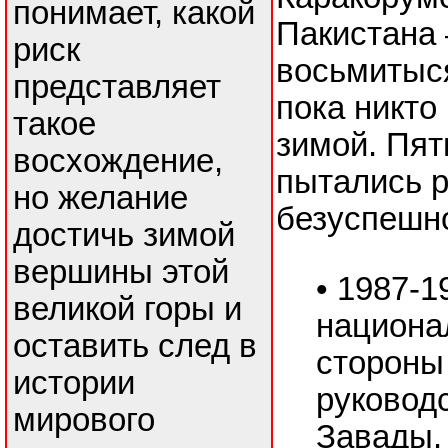
понимает, какой
Пакистана
риск
восьмитыся
представляет
пока никто
такое
зимой. Пят
восхождение,
пытались р
но желание
безуспешн
достичь зимой
вершины этой
• 1987-1
великой горы и
национа
оставить след в
стороны
истории
руковод
мирового
Завады.