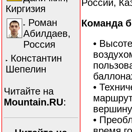
России, Ка
Киргизия
Роман
Команда б
Абилдаев,
• Высот
Россия
воздухом
Константин
пользов
Шепелин
баллона
• Техни
Читайте на
маршрут
Mountain.RU
:
вершин
• Преоб
время г