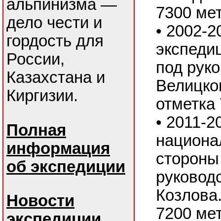
альпинизма —
7300 ме
дело чести и
• 2002-2
гордость для
экспедиц
России,
под рук
Казахстана и
Велицког
Киргизии.
отметка
• 2011-2
Полная
национа
информация
стороны
об экспедиции
руковод
Козлова.
Новости
7200 ме
экспедиции