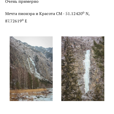
Очень примерно
o
Мечта пионэра и Красота СМ - 51.12420
N,
o
87.72619
E