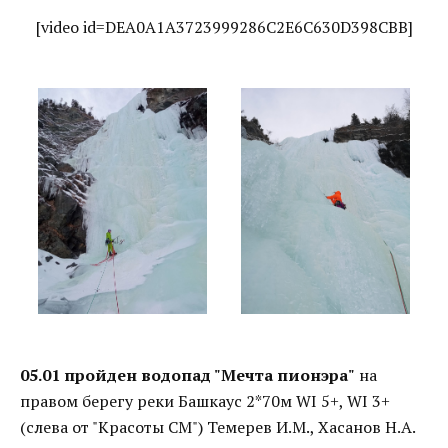
[video id=DEA0A1A3723999286C2E6C630D398CBB]
05.01 пройден водопад "Мечта пионэра"
на
правом берегу реки Башкаус 2*70м WI 5+, WI 3+
(слева от "Красоты СМ") Темерев И.М., Хасанов Н.А.