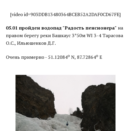
[video id=903DDB13480364BCEB52A2DAF0CD67FE]
05.01 пройден водопад "Радость пенсионера"
на
правом берегу реки Башкаус 3*50м WI 3-4 Тарасова
О.С., Ильюшенков Д.Г.
o
o
Очень примерно - 51.12084
N, 87.72864
E