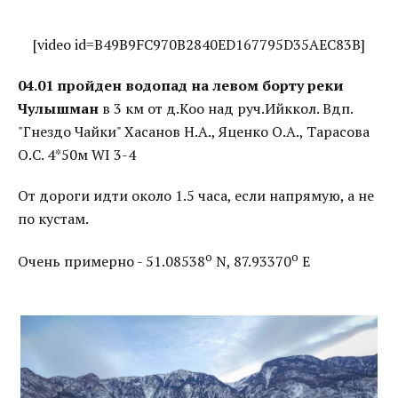
[video id=B49B9FC970B2840ED167795D35AEC83B]
04.01 пройден водопад на левом борту реки
Чулышман
в 3 км от д.Коо над руч.Ийккол. Вдп.
"Гнездо Чайки" Хасанов Н.А., Яценко О.А., Тарасова
О.С. 4*50м WI 3-4
От дороги идти около 1.5 часа, если напрямую, а не
по кустам.
o
o
Очень примерно - 51.08538
N, 87.93370
E