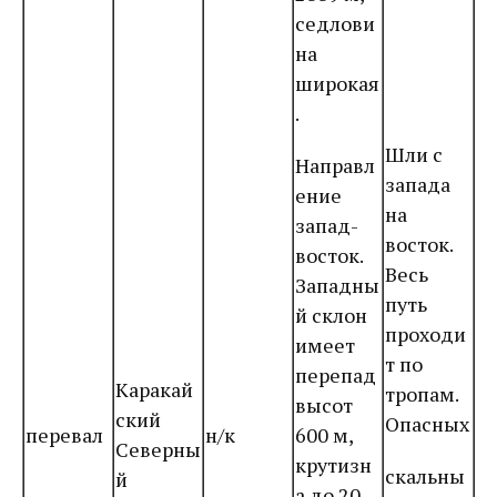
седлови
на
широкая
.
Шли с
Направл
запада
ение
на
запад-
восток.
восток.
Весь
Западны
путь
й склон
проходи
имеет
т по
перепад
Каракай
тропам.
высот
ский
Опасных
перевал
н/к
600 м,
Северны
крутизн
скальны
й
а до 20,