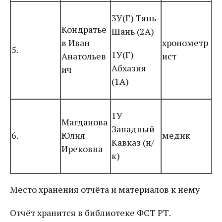
3У(Г) Тянь-
Кондратье
Шань (2А)
в Иван
хронометр
5.
1У(Г)
Анатольев
ист
Абхазия
ич
(1А)
1У
Магданова
Западный
6.
Юлия
медик
Кавказ (н/
Ирековна
к)
Место хранения отчёта и материалов к нему
Отчёт хранится в библиотеке ФСТ РТ.