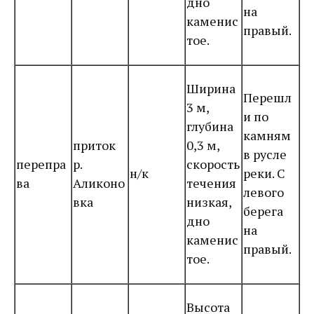
дно
на
каменис
правый.
тое.
Ширина
Перешл
3 м,
и по
глубина
камням
приток
0,3 м,
в русле
перепра
р.
скорость
н/к
реки. С
ва
Аликоно
течения
левого
вка
низкая,
берега
дно
на
каменис
правый.
тое.
Высота