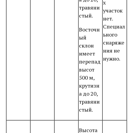
х
травяни
участок
стый.
нет.
Специал
Восточн
ьного
ый
снаряже
склон
ния не
имеет
нужно.
перепад
высот
500 м,
крутизн
а до 20,
травяни
стый.
Высота