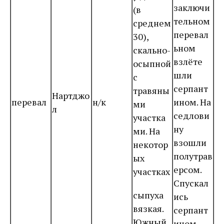
заключи
(в
тельном
среднем
перевал
30),
ьном
скально-
взлёте
осыпной
шли
с
серпант
травяны
Нартджо
перевал
н/к
ином. На
ми
л
седлови
участка
ну
ми. На
взошли
некотор
полутрав
ых
ерсом.
участках
Спускал
сыпуха
ись
вязкая.
серпант
Южный
ином.