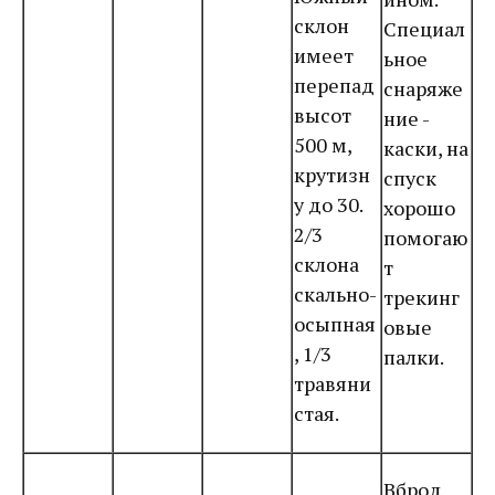
склон
Специал
имеет
ьное
перепад
снаряже
высот
ние -
500 м,
каски, на
крутизн
спуск
у до 30.
хорошо
2/3
помогаю
склона
т
скально-
трекинг
осыпная
овые
, 1/3
палки.
травяни
стая.
Вброд