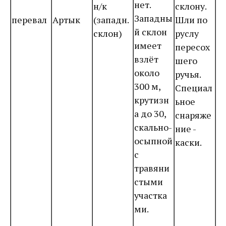
нет.
н/к
склону.
Западны
перевал
Артык
(западн.
Шли по
й склон
склон)
руслу
имеет
пересох
взлёт
шего
около
ручья.
300 м,
Специал
крутизн
ьное
а до 30,
снаряже
скально-
ние -
осыпной
каски.
с
травяни
стыми
участка
ми.