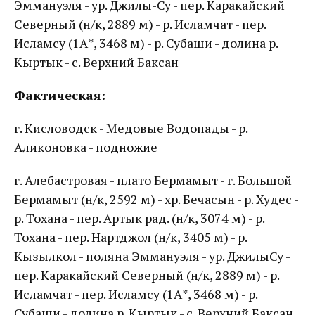
Эммануэля - ур. Джилы-Су - пер. Каракайский
Северный (н/к, 2889 м) - р. Исламчат - пер.
Исламсу (1А*, 3468 м) - р. Субаши - долина р.
Кыртык - с. Верхний Баксан
Фактическая:
г. Кисловодск - Медовые Водопады - р.
Аликоновка - подножие
г. Алебастровая - плато Бермамыт - г. Большой
Бермамыт (н/к, 2592 м) - хр. Бечасын - р. Худес -
р. Тохана - пер. Артык рад. (н/к, 3074 м) - р.
Тохана - пер. Нартджол (н/к, 3405 м) - р.
Кызылкол - поляна Эммануэля - ур. ДжилыСу -
пер. Каракайский Северный (н/к, 2889 м) - р.
Исламчат - пер. Исламсу (1А*, 3468 м) - р.
Субаши - долина р. Кыртык - с. Верхний Баксан