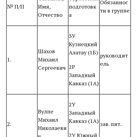
Обязаннос
№ П/П
Имя,
подготовк
ти в группе
Отчество
а
3У
Кузнецкий
Шахов
Алатау (1Б)
руководит
1.
Михаил
ель
2Р
Сергеевич
Западный
Кавказ (1А)
2У
Вулпе
Западный
Михаил
Кавказ (1А)
2.
зав. пит.
Николаеви
2У Южный
ч