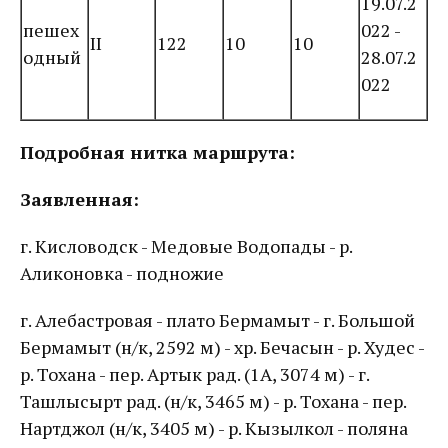
19.07.2
пешех
022 -
II
122
10
10
одный
28.07.2
022
Подробная нитка маршрута:
Заявленная:
г. Кисловодск - Медовые Водопады - р.
Аликоновка - подножие
г. Алебастровая - плато Бермамыт - г. Большой
Бермамыт (н/к, 2592 м) - хр. Бечасын - р. Худес -
р. Тохана - пер. Артык рад. (1А, 3074 м) - г.
Ташлысырт рад. (н/к, 3465 м) - р. Тохана - пер.
Нартджол (н/к, 3405 м) - р. Кызылкол - поляна