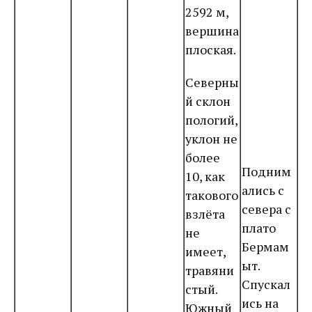
2592 м,
вершина
плоская.
Северны
й склон
пологий,
уклон не
более
Подним
10, как
ались с
такового
севера с
взлёта
плато
не
Бермам
имеет,
ыт.
травяни
Спускал
стый.
ись на
Южный