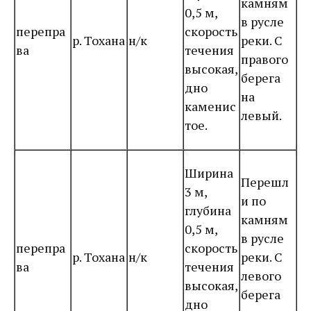
камням
0,5 м,
в русле
перепра
скорость
р. Тохана
н/к
реки. С
ва
течения
правого
высокая,
берега
дно
на
каменис
левый.
тое.
Ширина
Перешл
3 м,
и по
глубина
камням
0,5 м,
в русле
перепра
скорость
р. Тохана
н/к
реки. С
ва
течения
левого
высокая,
берега
дно