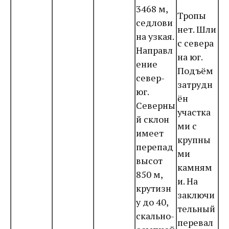
3468 м,
Тропы
седлови
нет. Шли
на узкая.
с севера
Направл
на юг.
ение
Подъём
север-
затрудн
юг.
ён
Северны
участка
й склон
ми с
имеет
крупны
перепад
ми
высот
камням
850 м,
и. На
крутизн
заключи
у до 40,
тельный
скально-
перевал