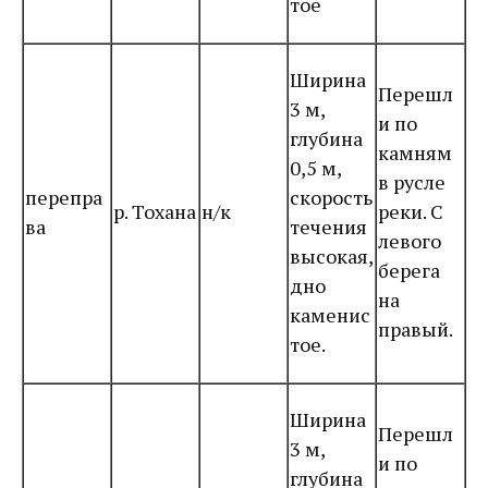
тое
Ширина
Перешл
3 м,
и по
глубина
камням
0,5 м,
в русле
перепра
скорость
р. Тохана
н/к
реки. С
ва
течения
левого
высокая,
берега
дно
на
каменис
правый.
тое.
Ширина
Перешл
3 м,
и по
глубина