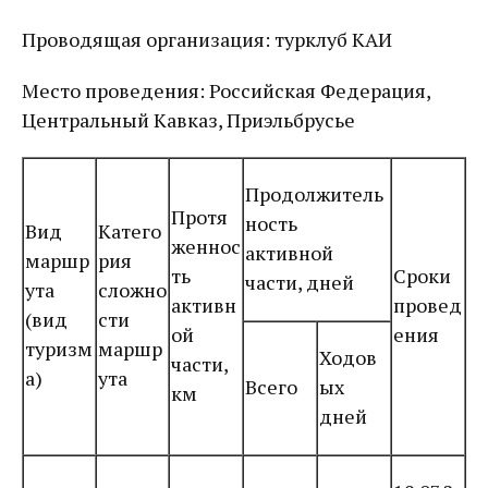
Проводящая организация: турклуб КАИ
Место проведения: Российская Федерация,
Центральный Кавказ, Приэльбрусье
Продолжитель
Протя
ность
Вид
Катего
женнос
активной
маршр
рия
ть
Сроки
части, дней
ута
сложно
активн
провед
(вид
сти
ой
ения
туризм
маршр
Ходов
части,
а)
ута
Всего
ых
км
дней