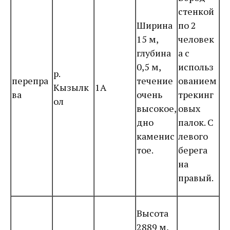
стенкой
Ширина
по 2
15 м,
человек
глубина
а с
0,5 м,
использ
р.
перепра
течение
ованием
Кызылк
1А
ва
очень
трекинг
ол
высокое,
овых
дно
палок. С
каменис
левого
тое.
берега
на
правый.
Высота
2889 м,