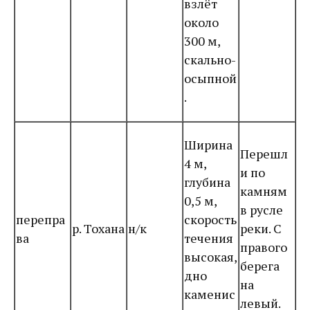
взлёт
около
300 м,
скально-
осыпной
.
Ширина
Перешл
4 м,
и по
глубина
камням
0,5 м,
в русле
перепра
скорость
р. Тохана
н/к
реки. С
ва
течения
правого
высокая,
берега
дно
на
каменис
левый.