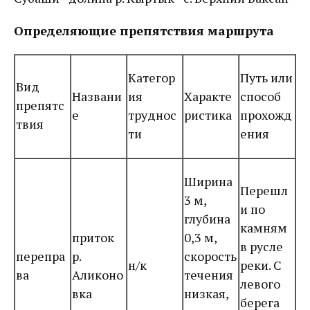
Определяющие препятствия маршрута
Категор
Путь или
Вид
Названи
ия
Характе
способ
препятс
е
труднос
ристика
прохожд
твия
ти
ения
Ширина
Перешл
3 м,
и по
глубина
камням
приток
0,3 м,
в русле
перепра
р.
скорость
н/к
реки. С
ва
Аликоно
течения
левого
вка
низкая,
берега