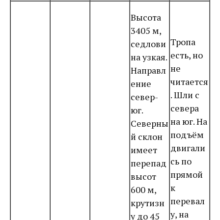
Высота
3405 м,
Тропа
седлови
есть, но
на узкая.
не
Направл
читается
ение
. Шли с
север-
севера
юг.
на юг. На
Северны
подъём
й склон
двигали
имеет
сь по
перепад
прямой
высот
к
600 м,
перевал
крутизн
у, на
у до 45