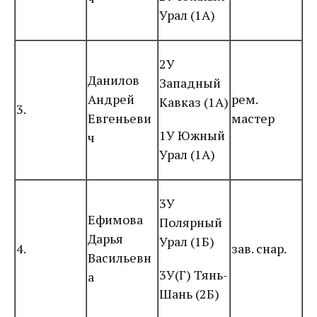
Урал (1А)
2У
Данилов
Западный
Андрей
рем.
Кавказ (1А)
3.
Евгеньеви
мастер
1У Южный
ч
Урал (1А)
3У
Ефимова
Полярный
Дарья
Урал (1Б)
4.
зав. снар.
Васильевн
3У(Г) Тянь-
а
Шань (2Б)