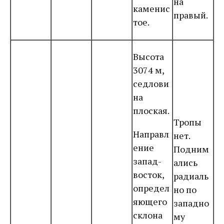
на
каменис
правый.
тое.
Высота
3074 м,
седлови
на
плоская.
Тропы
Направл
нет.
ение
Подним
запад-
ались
восток,
радиаль
определ
но по
яющего
западно
склона
му