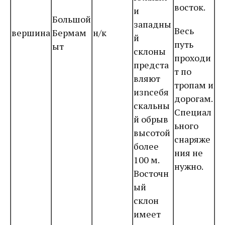
восток.
и
Большой
западны
Весь
вершина
Бермам
н/к
й
путь
ыт
склоны
проходи
предста
т по
вляют
тропам и
изnсебя
дорогам.
скальны
Специал
й обрыв
ьного
высотой
снаряже
более
ния не
100 м.
нужно.
Восточн
ый
склон
имеет