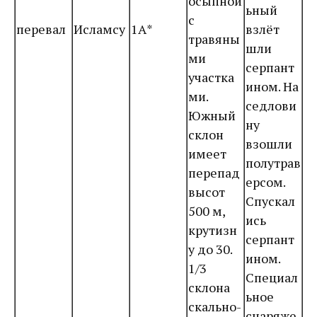
осыпной
ьный
с
перевал
Исламсу
1А*
взлёт
травяны
шли
ми
серпант
участка
ином. На
ми.
седлови
Южный
ну
склон
взошли
имеет
полутрав
перепад
ерсом.
высот
Спускал
500 м,
ись
крутизн
серпант
у до 30.
ином.
1/3
Специал
склона
ьное
скально-
снаряже