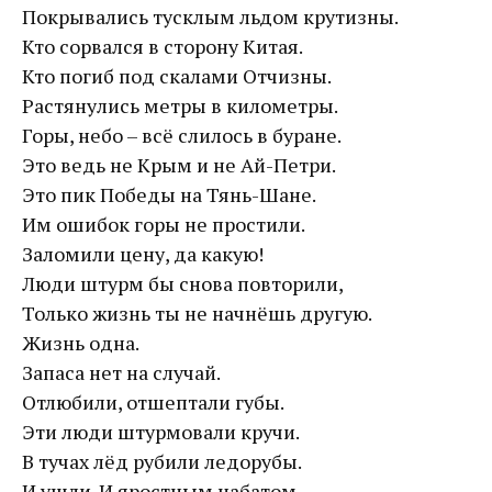
Покрывались тусклым льдом крутизны.
Кто сорвался в сторону Китая.
Кто погиб под скалами Отчизны.
Растянулись метры в километры.
Горы, небо – всё слилось в буране.
Это ведь не Крым и не Ай-Петри.
Это пик Победы на Тянь-Шане.
Им ошибок горы не простили.
Заломили цену, да какую!
Люди штурм бы снова повторили,
Только жизнь ты не начнёшь другую.
Жизнь одна.
Запаса нет на случай.
Отлюбили, отшептали губы.
Эти люди штурмовали кручи.
В тучах лёд рубили ледорубы.
И ушли. И яростным набатом