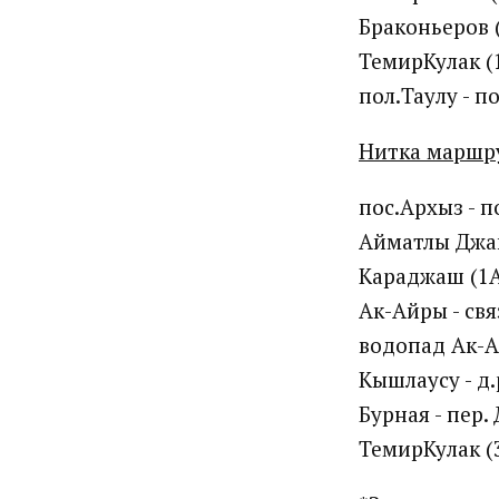
Браконьеров (1
ТемирКулак (1А
пол.Таулу - п
Нитка маршр
пос.Архыз - по
Айматлы Джака
Караджаш (1А,
Ак-Айры - связ
водопад Ак-Ай
Кышлаусу - д.р
Бурная - пер. 
ТемирКулак (3