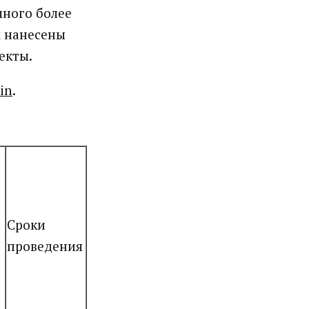
много более
х нанесены
екты.
min
.
Сроки
проведения