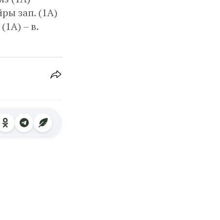
йры зап. (1А)
(1А) – в.