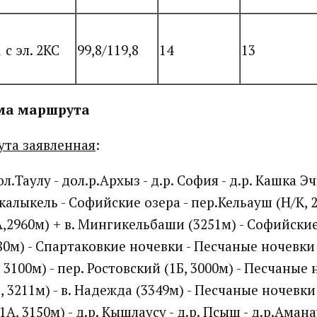
1 с эл. 2КС
99,8/119,8
14
13
ема маршрута
та заявленная
:
л.Таулу - дол.р.Архыз - д.р. София - д.р. Кашка Эч
лыкель - Софийские озера - пер.Кельауш (Н/К, 28
2960м) + в. Мингикельбаши (3251м) - Софийские 
80м) - Спартаковкие ночевки - Песчаные ночевки -
, 3100м) - пер. Ростовский (1Б, 3000м) - Песчаные 
, 3211м) - в. Надежда (3349м) - Песчаные ночевки 
А, 3150м) - д.р. Кышлаусу - д.р. Псыш - д.р.Аманау