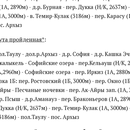
А, 2890м) - д.р. Бурная - пер. Дукка (Н/К, 2637м) -
, 3000м) - в. Темир-Кулак (3186м) - пер. Карасу (1
ос. Архыз
ута пройденная*
:
л.Таулу - дол.р.Архыз - д.р. София - д.р. Кашка Эч
лыкель - Софийские озера - пер.Кельауш (Н/К, 28
2960м) - Софийские озера - пер. Иркиз (1А, 2880
ка 1Б: пер. Ростовский (1Б, 3000м) - пер. Окно (1Б
ры - Песчаные ночевки - пер. Ак-Айры зап. (1А, 3
. Псыш - д.р.Аманауз - пер. Браконьеров (1А, 2890
Дукка (Н/К, 2637м) - пер. Темир-Кулак (1А, 3000м) -
186м) - пол.Таулу - пос. Архыз