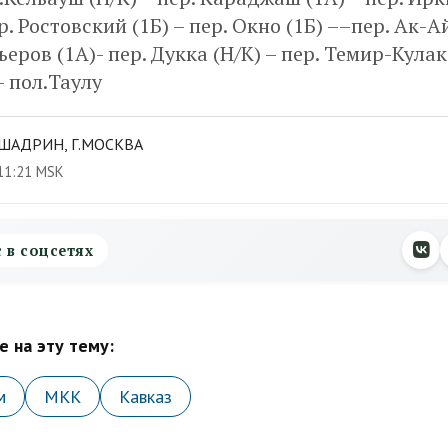
р. Ростовский (1Б) – пер. Окно (1Б) ––пер. Ак-А
еров (1А)- пер. Дукка (Н/К) – пер. Темир-Кулак 
 пол.Таулу
ШАДРИН, Г.МОСКВА
11:21 MSK
с в соцсетях
 на эту тему:
м
МКК
Кавказ