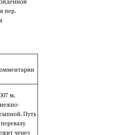
ройденной
я пер.
а
омментарии
007 м.
нежно-
сыпной. Путь
 перевалу
ежит через