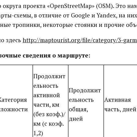
 округа проекта «OpenStreetMap» (OSM). Это на
рты-схемы, в отличие от Google и Yandex, на ни
ные тропинки, некоторые стоянки и прочие объ
но здесь
http://maptourist.org/file/category/3-gar
очные сведения о маршруте:
Продолжит
ельность
Продолжит
активной
Категория
ельность
Активная
части, км
сложности
общая,
часть, дней
(без коэф.)/
дней
км (с коэф.
1,2)