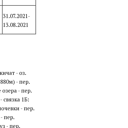
31.07.2021-
13.08.2021
кичат - оз.
80м) - пер.
озера - пер.
 связка 1Б:
ночевки - пер.
- пер.
з - пер.