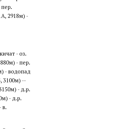
 пер.
А, 2918м) -
кичат - оз.
80м) - пер.
м) - водопад
, 3100м) --
150м) - д.р.
м) - д.р.
 в.