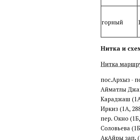
горный
Нитка и сх
Нитка маршру
пос.Архыз - по
Айматлы Джака
Караджаш (1А,
Иркиз (1А, 28
пер. Окно (1Б
Соловьева (1Б
АкАйры зап. (1