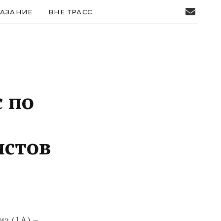
АЗАНИЕ
ВНЕ ТРАСС
с по
истов
из (1А) –