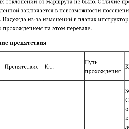
х отклонений от маршрута не было. Отличие п
вленной заключается в невозможности посещени
в. Надежда из-за изменений в планах инструктор
 прохождением на этом перевале.
ие препятствия
Путь
Препятствие
К.т.
К
прохождения
3
С
о
к
л