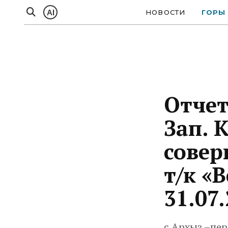
AI
НОВОСТИ
ГОРЫ
Отчет
Зап. 
совер
т/к «
31.07.
с.Архыз –пер