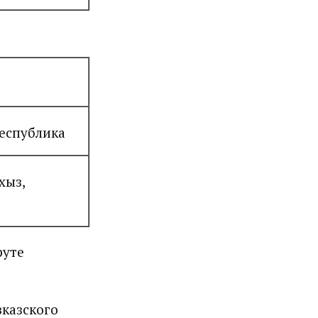
республика
хыз,
руте
вказского