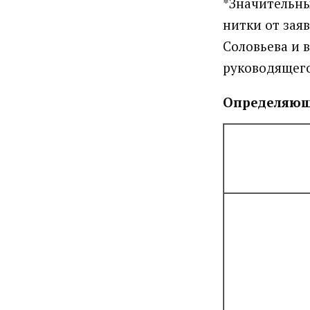
*Значительны
нитки от зая
Соловьева и 
руководящего
Определяющ