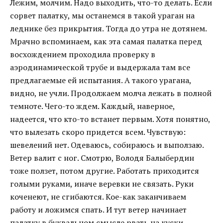
Лежим, молчим. Надо выходить, что-то делать. Если
сорвет палатку, мы останемся в такой ураган на
леднике без прикрытия. Тогда до утра не дотянем.
Мрачно вспоминаем, как эта самая палатка перед
восхождением проходила проверку в
аэродинамической трубе и выдержала там все
предлагаемые ей испытания. А такого урагана,
видно, не учли. Продолжаем молча лежать в полной
темноте. Чего-то ждем. Каждый, наверное,
надеется, что кто-то встанет первым. Хотя понятно,
что вылезать скоро придется всем. Чувствую:
шевелений нет. Одеваюсь, собираюсь и выползаю.
Ветер валит с ног. Смотрю, Володя Балыбердин
тоже ползет, потом другие. Работать приходится
голыми руками, иначе веревки не связать. Руки
коченеют, не сгибаются. Кое-как заканчиваем
работу и ложимся спать. И тут ветер начинает
палатку в буквальном смысле рвать на куски.