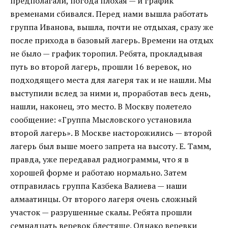
предполагали, погода плохая — и график
временами сбивался. Перед нами вышла работать
группа Иванова, вышла, почти не отдыхая, сразу же
после прихода в базовый лагерь. Времени на отдых
не было — график торопил. Ребята, прокладывая
путь во второй лагерь, прошли 16 веревок, но
подходящего места для лагеря так и не нашли. Мы
выступили вслед за ними и, проработав весь день,
нашли, наконец, это место. В Москву полетело
сообщение: «Группа Мысловского установила
второй лагерь». В Москве насторожились — второй
лагерь был выше моего запрета на высоту. Е. Тамм,
правда, уже передавал радиограммы, что я в
хорошей форме и работаю нормально. Затем
отправилась группа Казбека Валиева — наши
алмаатинцы. От второго лагеря очень сложный
участок — разрушенные скалы. Ребята прошли
семнадцать веревок блестяще. Однако веревки