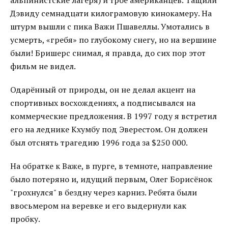
альпинистские лагеря) и трое американцев. Тащили
Дэвиду семнадцати килограмовую кинокамеру. На
штурм вышли с пика Важи Пшавеллы. Умотались в
усмерть, «гребя» по глубокому снегу, но на вершине
были! Бришерс снимал, я правда, до сих пор этот
фильм не видел.
Одарённый от природы, он не делал акцент на
спортивных восхождениях, а подписывался на
коммерческие предложения. В 1997 году я встретил
его на леднике Кхумбу под Эверестом. Он должен
был отснять трагедию 1996 года за $250 000.
На обратке к Важе, в пурге, в темноте, направление
было потеряно и, идущий первым, Олег Борисёнок
"грохнулся" в бездну через карниз. Ребята были
ввосьмером на веревке и его выдернули как
пробку.