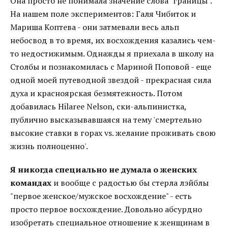
Она просто не понимала значение слова "границы".
На нашем поле экспериментов: Галя Чибиток и
Мариша Коптева - они затмевали весь альп
небосвод в то время, их восхождения казались чем-
то недостижимым. Однажды я приехала в школу на
Столбы и познакомилась с Мариной Поповой - еще
одной моей путеводной звездой - прекрасная сила
духа и красноярская безмятежность. Потом
добавилась Hilaree Nelson, ски-альпинистка,
публично высказывавшаяся на тему 'смертельно
высокие ставки в горах vs. желание проживать свою
жизнь полноценно'.
Я никогда специально не думала о женских
командах
и вообще с радостью бы стерла лэйблы
"первое женское/мужское восхождение" - есть
просто первое восхождение. Довольно абсурдно
изобретать специальное отношение к женщинам в