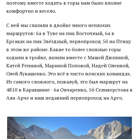
поэтому вместе ходить в горы нам было вполне
комфортно и весело.
С ней мы слазили в двойке много неплохих
маршрутов: 6а в Туве на пик Восточный, 6а в
Ергаках на пик Звёздный, первопроход 5б на Птицу
в этом же районе. Какие то более сложные горы
ходили в тройке, лазили вместе с Машей Дюпиной,
Катей Репиной, Мариной Поповой, Надей Оленвой,
Олей Лукашенко. Это всё в чисто женских командах.
Из самого сложного, пожалуй, это был маршрут на
4810 в Каравшине - 6а Овчаренко, 5б Селиверстова в
Ала-Арче и наш недавний первопроход на Арго.