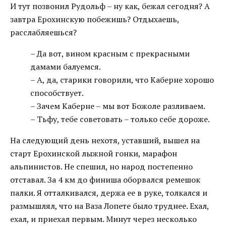
И тут позвонил Рудольф – ну как, бежал сегодня? А
завтра Ерохинскую побежишь? Отдыхаешь,
расслабляешься?
– Да вот, вином красным с прекрасными
дамами балуемся.
– А, да, старики говорили, что Каберне хорошо
способствует.
– Зачем Каберне – мы вот Божоле разливаем.
– Тьфу, тебе советовать – только себе дороже.
На следующий день нехотя, уставший, вышел на
старт Ерохинской лыжной гонки, марафон
альпинистов. Не спешил, но народ постепенно
отставал. За 4 км до финиша оборвался ремешок
палки. Я отталкивался, держа ее в руке, толкался и
размышлял, что на Ваза Лопете было труднее. Ехал,
ехал, и приехал первым. Минут через несколько