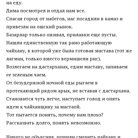
на еду.
Дима посмотрел и отдал нам все.
Спасая город от набегов, нас посадили в камаз и
привезли на ошский рынок.
Базарлар только оживал, прилавки еще пусты.
Нашли единственную так рано работающую
чайхану, в которой уже была готовая мастава (тот же
лагман, только вместо вермишели рис).
Возлегаем на дастарханах, едим маставу, запиваем
ее зеленым чаем.
От безудержной ночной еды рыгаем в
протекающий рядом арык, не вставая с дастархана.
Становится чуть легче, наступает голод и опять
идем к чайханщику за мастаой.
Тот пытается понять, почему нам плохо?
Рассказвать долго, понять невозможно.
Ничего не объясняя, решили сменить чайхану и