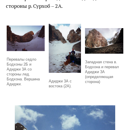
стороны р. Сурхоб – 2А.
Перевалы седло
Западная стена в.
Бодхоны 2Б и
Бодхона и перевал
Адиджи 3А со
Адиджи 3А
стороны лед.
(определяющая
Бодхона. Вершина
Адиджи 3А с
сторона)
Адиджи.
востока (2А).