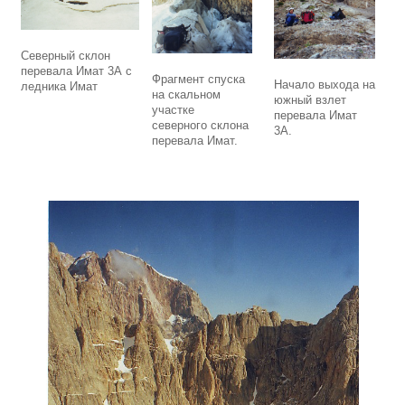
Северный склон
перевала Имат 3А с
Фрагмент спуска
Начало выхода на
ледника Имат
на скальном
южный взлет
участке
перевала Имат
северного склона
3А.
перевала Имат.