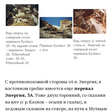
Вид сверху на
северный склон
Вид сверху (с южной
перевала Кузбасс
стены в. Энергия) на
Перевал Кузбасс 3А
3А. На заднем плане
северный взлет
с юга
– перевалы Зиндон
перевала Кузбасс
2Б, Юбилейный
3А.
ложн. 2Б-3А,
Юбилейный 2А
С противоположной стороны от п. Энергия, в
восточном гребне имеется еще
перевал
Энергия, 3А
. Тоже двухсторонний, со скалами
на юге (с р. Казнок – осыпи и скалы), и
ледовым склоном на севере, на пути к Мутным