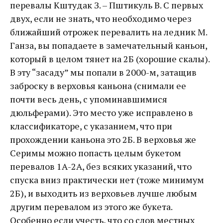
перевалы Кштудак З. – Пштикуль В. С первых
двух, если не знать, что необходимо через
ближайший отрожек перевалить на ледник М.
Ганза, вы попадаете в замечательный каньон,
который в целом тянет на 2Б (хорошие скалы).
В эту “засаду” мы попали в 2000-м, затащив
заброску в верховья каньона (снимали ее
почти весь день, с упоминавшимися
дюльферами). Это место уже исправлено в
классификаторе, с указанием, что при
прохождении каньона это 2Б. В верховья же
Серимы можно попасть целым букетом
перевалов 1А-2А, без всяких указаний, что
спуска вниз практически нет (тоже минимум
2Б), и выходить из верховьев лучше любым
другим перевалом из этого же букета.
Особенно если учесть, что со слов местных