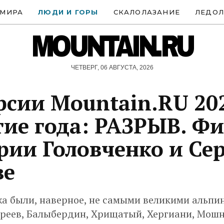
 МИРА
ЛЮДИ И ГОРЫ
СКАЛОЛАЗАНИЕ
ЛЕДОЛ
MOUNTAIN.RU
ЧЕТВЕРГ, 06 АВГУСТА, 2026
рсии Mountain.RU 20
ие года: РАЗРЫВ. Фи
ии Головченко и Сер
ве
а были, наверное, не самыми великими альпи
креев, Балыбердин, Хрищатый, Хергиани, Мошн