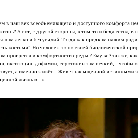
ачем в наш век всеобъемлющего и доступного комфорта ц
жизнь? А вот, с другой стороны, в том-то и беда сегодня
ся нам легко и без усилий. Тогда как предкам нашим рад
чь костьми”. Но человек-то по своей биологической при
ом прогресса и комфортности среды!? Ему всё так же, как
н, окситоцин, дофамин, серотонин там всякий, – чтобы о
ствует, а именно живёт… Живет насыщенной истинными
оценной жизнью…».