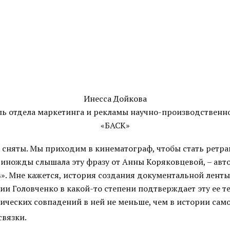
Инесса Дойкова
ль отдела маркетинга и рекламы научно-производственн
«БАСК»
 сняты. Мы приходим в кинематограф, чтобы стать ретр
диножды слышала эту фразу от Анны Коряковцевой, – авт
». Мне кажется, история создания документальной ленты
и Головченко в какой-то степени подтверждает эту ее те
тических совпадений в ней не меньше, чем в истории сам
связки.