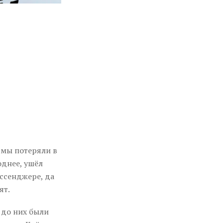
 мы потеряли в
однее, ушёл
ссенджере, да
ят.
 до них были