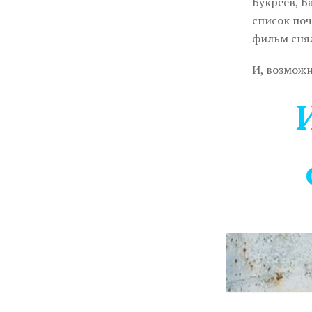
Букреев, Б
список поч
фильм сня
И, возможн