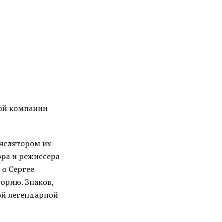
ой компании
анслятором их
ора и режиссера
 о Сергее
орию. Знаков,
ой легендарной