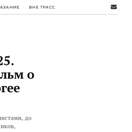
АЗАНИЕ
ВНЕ ТРАСС
25.
льм о
гее
нистами, до
иков,