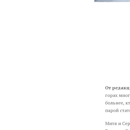
От редакц
горах мног
больнее, к
парой стат
Митя и Сер