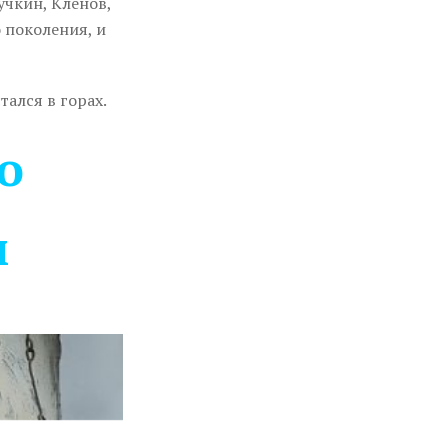
учкин, Клёнов,
 поколения, и
тался в горах.
о
м