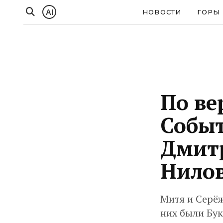
AI
НОВОСТИ
ГОРЫ
По ве
Событ
Дмитр
Нило
Митя и Серёж
них были Бу