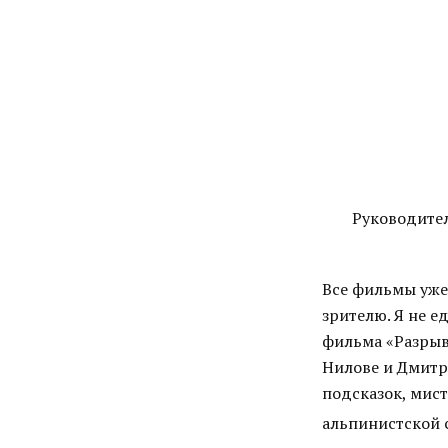
Руководите
Все фильмы уже
зрителю. Я не е
фильма «Разрыв
Нилове и Дмитри
подсказок, мис
альпинистской 