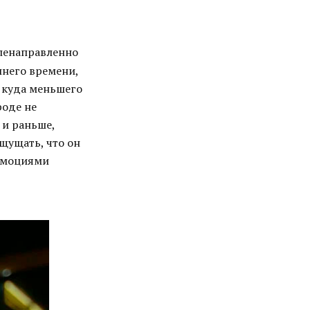
еленаправленно
шнего времени,
и куда меньшего
роде не
 и раньше,
щущать, что он
 эмоциями