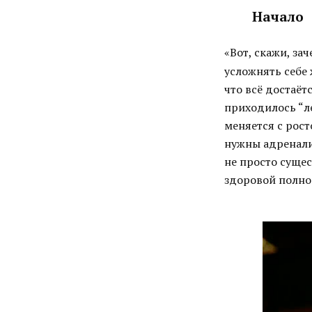
Начало
«Вот, скажи, з
усложнять себе 
что всё достаёт
приходилось “ле
меняется с рост
нужны адренали
не просто суще
здоровой полн