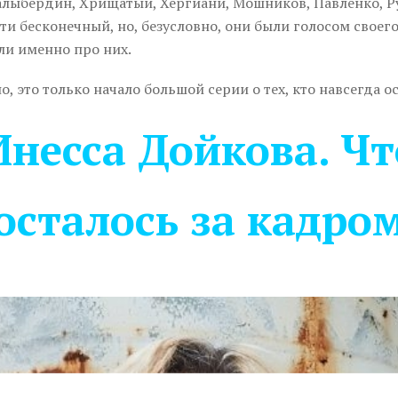
алыбердин, Хрищатый, Хергиани, Мошников, Павленко, Р
ти бесконечный, но, безусловно, они были голосом своего
ли именно про них.
о, это только начало большой серии о тех, кто навсегда ос
Инесса Дойкова. Чт
осталось за кадро