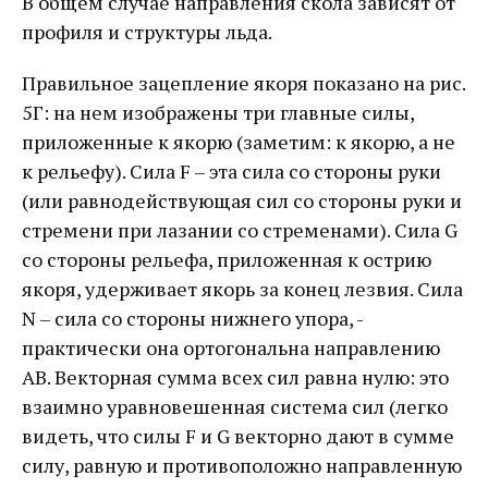
В общем случае направления скола зависят от
профиля и структуры льда.
Правильное зацепление якоря показано на рис.
5Г: на нем изображены три главные силы,
приложенные к якорю (заметим: к якорю, а не
к рельефу). Сила F – эта сила со стороны руки
(или равнодействующая сил со стороны руки и
стремени при лазании со стременами). Сила G
со стороны рельефа, приложенная к острию
якоря, удерживает якорь за конец лезвия. Сила
N – сила со стороны нижнего упора, -
практически она ортогональна направлению
АВ. Векторная сумма всех сил равна нулю: это
взаимно уравновешенная система сил (легко
видеть, что силы F и G векторно дают в сумме
силу, равную и противоположно направленную