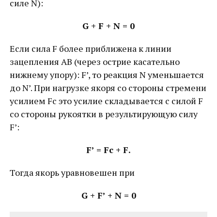
силе N):
G + F + N = 0
Если сила F более приближена к линии
зацепления АВ (через острие касательно
нижнему упору): F’, то реакция N уменьшается
до N’. При нагрузке якоря со стороны стремени
усилием Fc это усилие складывается с силой F
со стороны рукоятки в результирующую силу
F’:
F’ = Fc + F.
Тогда якорь уравновешен при
G + F’ + N = 0