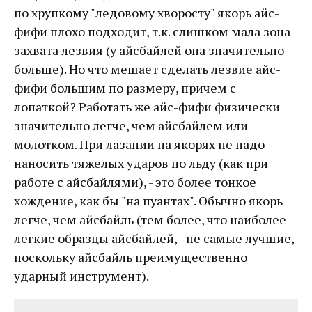
по хрупкому "ледовому хворосту" якорь айс-
фифи плохо подходит, т.к. слишком мала зона
захвата лезвия (у айсбайлей она значительно
больше). Но что мешает сделать лезвие айс-
фифи большим по размеру, причем с
лопаткой? Работать же айс-фифи физически
значительно легче, чем айсбайлем или
молотком. При лазании на якорях не надо
наносить тяжелых ударов по льду (как при
работе с айсбайлями), - это более тонкое
хождение, как бы "на пуантах". Обычно якорь
легче, чем айсбайль (тем более, что наиболее
легкие образцы айсбайлей, - не самые лучшие,
поскольку айсбайль преимущественно
ударный инструмент).