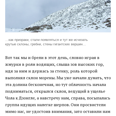
…как призраки, стали появляться и тут же исчезать
крутые склоны, гребни, стены гигантских вершин…
Вот так мы и брели в этот день, словно играя в
жмурки в роли водящих, слыша зов высоких гор,
идя за ним и держась за стенку, роль которой
выполнял склон морены. Мы уже начали думать, что
эта долина бесконечная, но тут облачность начала
подниматься, открылся склон, ведущий в ущелье
Чола к Дзонгле, а навстречу нам, справа, посыпалась
группа идущих налегке шерпов. Они просвистели
мимо нас, не удостоив внимания, зато оставили нам