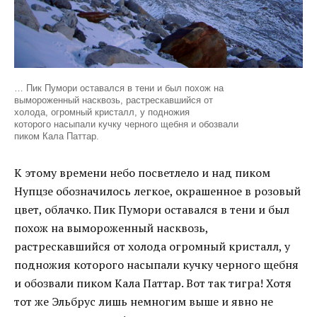
… Пик Пумори оставался в тени и был похож на
вымороженный насквозь, растрескавшийся от
холода, огромный кристалл, у подножия
которого насыпали кучку черного щебня и обозвали
пиком Кала Паттар.
К этому времени небо посветлело и над пиком
Нупцзе обозначилось легкое, окрашенное в розовый
цвет, облачко. Пик Пумори оставался в тени и был
похож на вымороженный насквозь,
растрескавшийся от холода огромный кристалл, у
подножия которого насыпали кучку черного щебня
и обозвали пиком Кала Паттар. Вот так тигра! Хотя
тот же Эльбрус лишь немногим выше и явно не