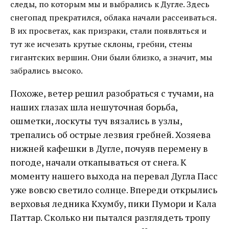
следы, по которым мы и выбрались к Дугле. Здесь
снегопад прекратился, облака начали рассеиваться.
В их просветах, как призраки, стали появляться и
тут же исчезать крутые склоны, гребни, стены
гигантских вершин. Они были близко, а значит, мы
забрались высоко.
Похоже, ветер решил разобраться с тучами, на
наших глазах шла нешуточная борьба,
ошметки, лоскуты туч вязались в узлы,
трепались об острые лезвия гребней. Хозяева
нижней кафешки в Дугле, почуяв перемену в
погоде, начали откапываться от снега. К
моменту нашего выхода на перевал Дугла Пасс
уже вовсю светило солнце. Впереди открылись
верховья ледника Кхумбу, пики Пумори и Кала
Паттар. Сколько ни пытался разглядеть тропу