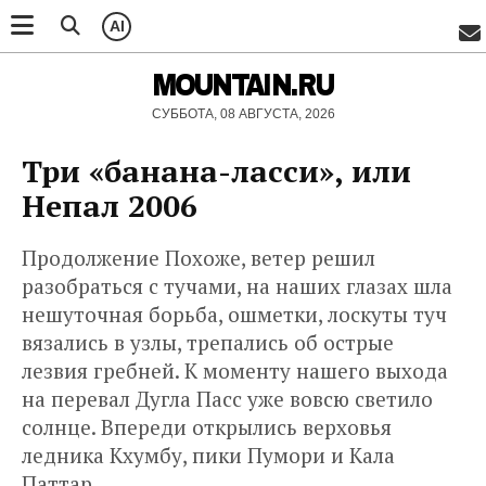
AI
MOUNTAIN.RU
СУББОТА, 08 АВГУСТА, 2026
Три «банана-ласси», или
Непал 2006
Продолжение Похоже, ветер решил
разобраться с тучами, на наших глазах шла
нешуточная борьба, ошметки, лоскуты туч
вязались в узлы, трепались об острые
лезвия гребней. К моменту нашего выхода
на перевал Дугла Пасс уже вовсю светило
солнце. Впереди открылись верховья
ледника Кхумбу, пики Пумори и Кала
Паттар...