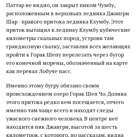
Паттар не видно, он закрыт пиком Чумбу,
расположенным в верховьях ледника Джангри
Шар - правого притока ледника Кхумбу. Этот
приток вытащил к леднику Кхумбу кубические
километры скальных пород, устроив там
грандиозную свалку, заставляя всех желающих
пройти к Горак Шепу перелезать через бугор
его конечной морены, обозначенный на карте
как перевал Лобуче пасс.
Именно этому бугру обязано своим
происхождением озеро Горак Шеп Чо. Долина
этого притока редко кем посещается, отчего
именно там чаще всего и находят следы
ужасного снежного человека. В центре неё
находится пик Джангри, высотой за шесть
километров, с которого, по рассказам, видна