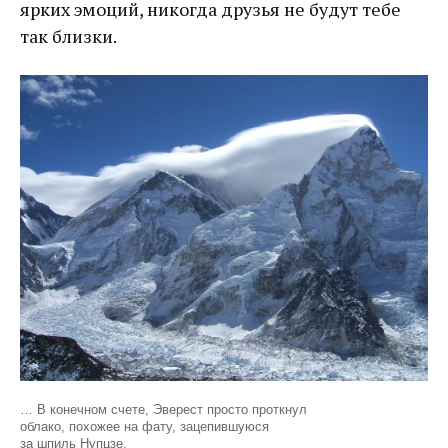
ярких эмоций, никогда друзья не будут тебе
так близки.
… В конечном счете, Эверест просто проткнул
облако, похожее на фату, зацепившуюся
за шпиль Нупцзе.