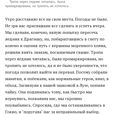
… Тропа через ледник читалась, была
промаркирована, но тропить не хотелось…
Утро расставило все на свои места. Погоды не было.
Не зря нас приглашали все сделать и успеть вчера.
Мы сделали, конечно, вялую попытку пересечь
ледник к Драгнаку, но, побарахтавшись в снегу по
колено и оценив путь с вершины моренного холма,
решили внять знакам, посылаемым свыше. Тропа
через ледник читалась, была промаркирована, но
тропить не хотелось, да и не было уверенности, что
погода позволит выйти на перевал. Посему собрали
манатки, и побежали, как нормальные герои, вниз, в
обход. Заглянули к нашей знакомой в Лузе, попили
чайку. Она подивилась тому, как быстро мы
вернулись, похвалила нас, мы скромно
поулыбались. Спросила, где мы останавливались в
Гокио, и "поругала" нас за неправильный выбор.