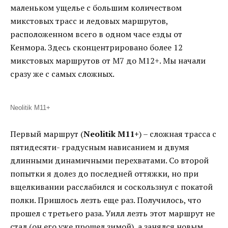
маленьком ущелье с большим количеством
микстовых трасс и ледовых маршрутов,
расположенном всего в одном часе езды от
Кенмора. Здесь сконцентрировано более 12
микстовых маршрутов от М7 до М12+. Мы начали
сразу же с самых сложных.
Neolitik M11+
Первый маршрут (
Neolitik М11+
) – сложная трасса с
пятидесяти- градусным нависанием и двумя
длинными динамичными перехватами. Со второй
попытки я долез до последней оттяжки, но при
вщелкивании расслабился и соскользнул с покатой
полки. Пришлось лезть еще раз. Получилось, что
прошел с третьего раза. Уилл лезть этот маршрут не
стал (он его уже прошел зимой), а занялся новым