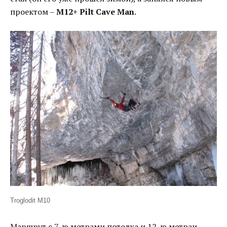
проектом –
М12+ Pilt Cave Man
.
Troglodit M10
Маршрут с 7-ю метрами потолка и 12-ю метраи