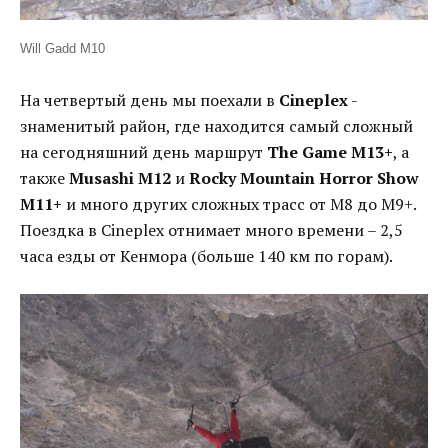
Will Gadd M10
На четвертый день мы поехали в
Cineplex
-
знаменитый район, где находится самый сложный
на сегодняшний день маршрут
The Game М13+
, а
также
Musashi M12
и
Rocky Mountain Horror Show
М11+
и много других сложных трасс от М8 до М9+.
Поездка в Cineplex отнимает много времени – 2,5
часа езды от Кенмора (больше 140 км по горам).