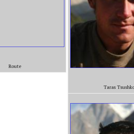
Route
Taras Tsushk