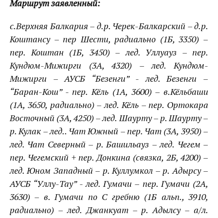
Маршрут заявленный:
с.Верхняя Балкария – д.р. Черек-Балкарский – д.р.
Коштансу – пер Шести, радиально (1Б, 3350) –
пер. Коштан (1Б, 3450) – лед. Уллуауз – пер.
Кундюм-Мижирги (3А, 4320) – лед. Кундюм-
Мижирги – АУСБ “Безенги” - лед. Безенги –
“Баран-Кош” - пер. Кёль (1А, 3600) – в.Кёльбаши
(1А, 3650, радиально) – лед. Кёль – пер. Ортокара
Восточный (3А, 4250) – лед. Шаурту – р. Шаурту –
р. Кулак – лед.. Чат Южный – пер. Чат (3А, 3950) –
лед. Чат Северный – р. Башильауз – лед. Чегем –
пер. Чегемский + пер. Донкина (связка, 2Б, 4200) –
лед. Юном Западный – р. Куллумкол – р. Адырсу –
АУСБ “Уллу-Тау” - лед. Гумачи – пер. Гумачи (2А,
3630) – в. Гумачи по С гребню (1Б альп., 3910,
радиально) – лед. Джанкуат – р. Адылсу – а/л.