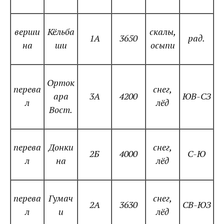
верши
Кёльба
скалы,
1А
3650
рад.
на
ши
осыпи
Орток
перева
снег,
ара
3А
4200
ЮВ-СЗ
л
лёд
Вост.
перева
Донки
снег,
2Б
4000
С-Ю
л
на
лёд
перева
Гумач
снег,
2А
3630
СВ-ЮЗ
л
и
лёд