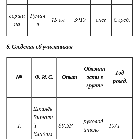
верши
Гумач
1Б ал.
3910
снег
С греб.
на
и
6. Сведения об участниках
Обязанн
Год
№
Ф. И. О.
Опыт
ости в
рожд.
группе
Шкилёв
Витали
руковод
1.
й
6У,5Р
1971
итель
Владим