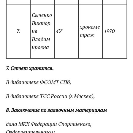
Сыченко
Виктор
хрономе
7.
ия
4У
1970
траж
Владим
ировна
7. Отчет хранится.
В библиотеке ФСОМТ СПб,
В библиотеке ТСС России (г.Москва),
8. Заключение по заявочным материалам
дала МКК Федерации Спортивного,
Оздоровительного и