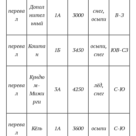
Допол
перева
снег,
нител
1А
3000
В-З
л
осыпи
ьный
перева
Кошта
осыпи,
1Б
3450
ЮВ-СЗ
л
н
снег
Кундю
перева
м-
лёд,
3А
4250
С-Ю
л
Мижи
снег
рги
перева
Кёль
1А
3600
осыпи
С-Ю
л