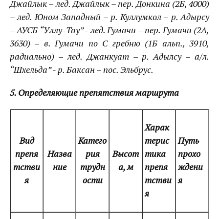
Джайлык – лед. Джайлык – пер. Донкина (2Б, 4000)
– лед. Юном Западный – р. Куллумкол – р. Адырсу
– АУСБ “Уллу-Тау” - лед. Гумачи – пер. Гумачи (2А,
3630) – в. Гумачи по С гребню (1Б альп., 3910,
радиально) – лед. Джанкуат – р. Адылсу – а/л.
“Шхельда” - р. Баксан – пос. Эльбрус.
5. Определяющие препятствия маршрута
Харак
Вид
Катего
терис
Путь
препя
Назва
рия
Высот
тика
прохо
тстви
ние
трудн
а, м
препя
ждени
я
ости
тстви
я
я