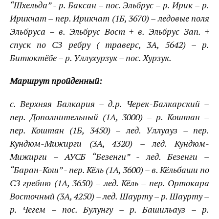
“Шхельда” - р. Баксан – пос. Эльбрус – р. Ирик – р.
Ирикчат – пер. Ирикчат (1Б, 3670) – ледовые поля
Эльбруса – в. Эльбрус Вост + в. Эльбрус Зап. +
спуск по СЗ ребру ( траверс, 3А, 5642) – р.
Битюктёбе – р. Уллухурзук – пос. Хурзук.
Маршрут пройденный:
с. Верхняя Балкария – д.р. Черек-Балкарский –
пер. Дополнительный (1А, 3000) – р. Коштан –
пер. Коштан (1Б, 3450) – лед. Уллуауз – пер.
Кундюм-Мижирги (3А, 4320) – лед. Кундюм-
Мижирги – АУСБ “Безенги” - лед. Безенги –
“Баран-Кош” - пер. Кёль (1А, 3600) – в. Кёльбаши по
СЗ гребню (1А, 3650) – лед. Кёль – пер. Ортокара
Восточный (3А, 4250) – лед. Шаурту – р. Шаурту –
р. Чегем – пос. Булунгу – р. Башильауз – р.