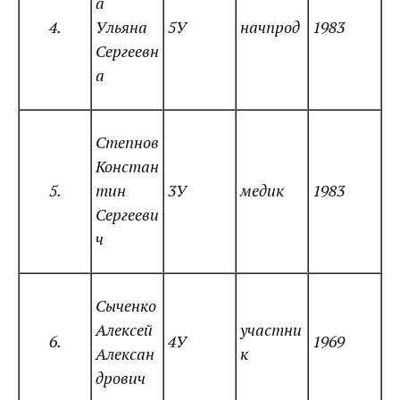
а
4.
Ульяна
5У
начпрод
1983
Сергеевн
а
Степнов
Констан
5.
тин
3У
медик
1983
Сергееви
ч
Сыченко
Алексей
участни
6.
4У
1969
Алексан
к
дрович