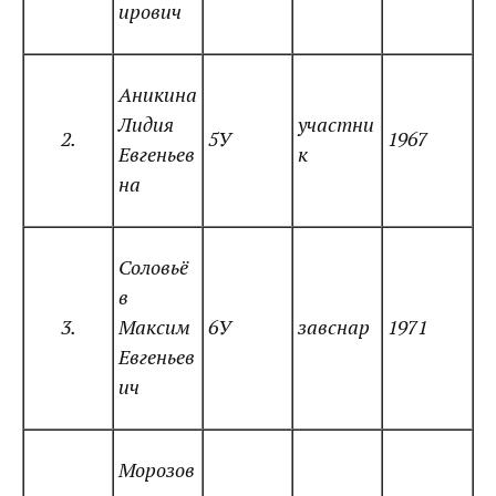
ирович
Аникина
Лидия
участни
2.
5У
1967
Евгеньев
к
на
Соловьё
в
3.
Максим
6У
завснар
1971
Евгеньев
ич
Морозов