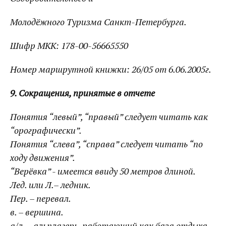
Молодёжного Туризма Санкт-Петербурга.
Шифр МКК: 178-00-56665550
Номер маршрутной книжки: 26/05 от 6.06.2005г.
9. Сокращения, принятые в отчете
Понятия “левый”, “правый” следует читать как
“орографически”.
Понятия “слева”, “справа” следует читать “по
ходу движения”.
“Верёвка” - имеется ввиду 50 метров длиной.
Лед. или Л.– ледник.
Пер. – перевал.
в. – вершина.
а/л. – альплагерь, работающий как база отдыха