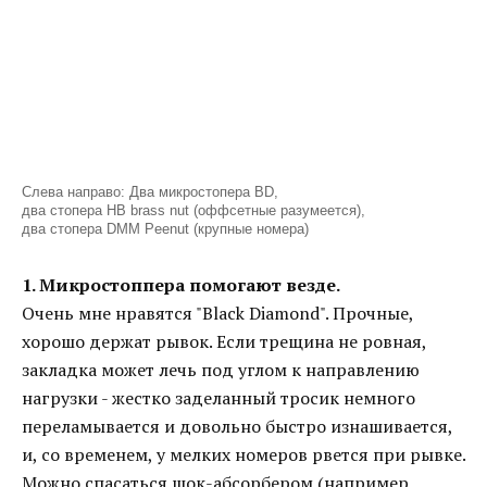
Слева направо: Два микростопера BD,
два стопера HB brass nut (оффсетные разумеется),
два стопера DMM Peenut (крупные номера)
1. Микростоппера помогают везде.
Очень мне нравятся "Black Diamond". Прочные,
хорошо держат рывок. Если трещина не ровная,
закладка может лечь под углом к направлению
нагрузки - жестко заделанный тросик немного
переламывается и довольно быстро изнашивается,
и, со временем, у мелких номеров рвется при рывке.
Можно спасаться шок-абсорбером (например