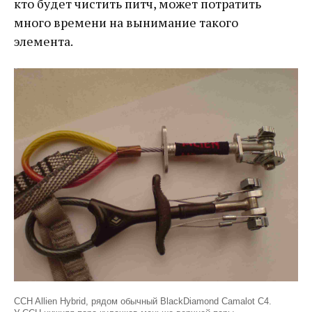
кто будет чистить питч, может потратить
много времени на вынимание такого
элемента.
CCH Allien Hybrid, рядом обычный BlackDiamond Camalot C4.