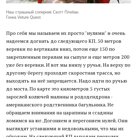
Наш страшный соперник Скотт Плебан.
Гонка Veture Quest.
Про себя мы называем их просто "нулями" и очень
надеемся догнать до следующего КП. 50 метров
веревки по вертикали вниз, потом еще 150 по
закрепленным перилам на сыпухе и еще метров 200
уже без веревки. И вот мы внизу у ручья. На верху по
другому берегу проходит скоростная трасса, но
выходить на неё запрещается. Надо идти по ручью
до моста. По карте это километров 5 густых
зарослей колючей малины и рододендрона -
американского родственника багульника. Не
обращаем внимания на царапины и ссадины
ломимся на юг. Догоняем и перегоняем нулей. Они
выглядят уставшими и недовольными, что мы их
обходим. На следующий КП выходим первыми.