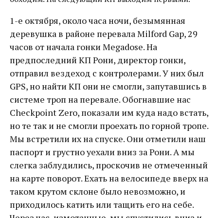
1-е октября, около часа ночи, безымянная
деревушка в районе перевала Milford Gap, 29
часов от начала гонки Megadose. На
предпоследний КП Рони, директор гонки,
отправил вездеход с контролерами. У них был
GPS, но найти КП они не смогли, запутавшись в
системе троп на перевале. Обогнавшие нас
Checkpoint Zero, показали им куда надо встать,
но те так и не смогли проехать по горной тропе.
Мы встретили их на спуске. Они отметили наш
паспорт и грустно уехали вниз за Рони. А мы
слегка заблудились, проскочив не отмеченный
на карте поворот. Ехать на велосипеде вверх на
таком крутом склоне было невозможно, и
приходилось катить или тащить его на себе.
Через час, измотанные, мы спустились вниз и