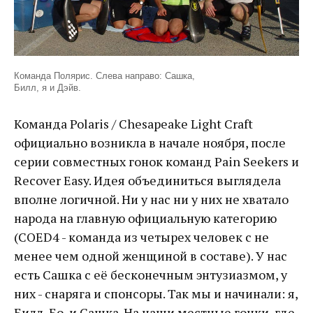
Команда Полярис. Слева направо: Сашка,
Билл, я и Дэйв.
Команда Polaris / Chesapeake Light Craft
официально возникла в начале ноября, после
серии совместных гонок команд Pain Seekers и
Recover Easy. Идея объединиться выглядела
вполне логичной. Ни у нас ни у них не хватало
народа на главную официальную категорию
(COED4 - команда из четырех человек с не
менее чем одной женщиной в составе). У нас
есть Сашка с её бесконечным энтузиазмом, у
них - снаряга и спонсоры. Так мы и начинали: я,
Билл, Бо, и Сашка. На наши местные гонки, где