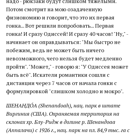
надо - рюкзаки будут слишком тяжелыми.
Потом смотрит на мою озадаченную
физиономию и говорит, что это их первая
гонка... Вот решили попробовать... Первая
гонка! И сразу Одиссей! И сразу 40 часов! "Ну," -
начинает он оправдываться: "Мы быстро не
побежим, ведь не может быть ничего
невозможного, чего нельзя будет медленно
пройти". "Может," - говорю я: "У Одиссея может
быть всё". Искатели романтики сошли с
дистанции через 7 часов от начала гонки с
формулировкой "слишком холодно и мокро".
ШЕНАНДО́А (Shenandoah), нац. парк в штате
Виргиния (США). Охраняемая территория на
склонах хр. Блу-Ридж в долине р. Шенандоаа
(Аппалачи) с 1926 г., нац. парк на пл. 84,9 тыс. га с