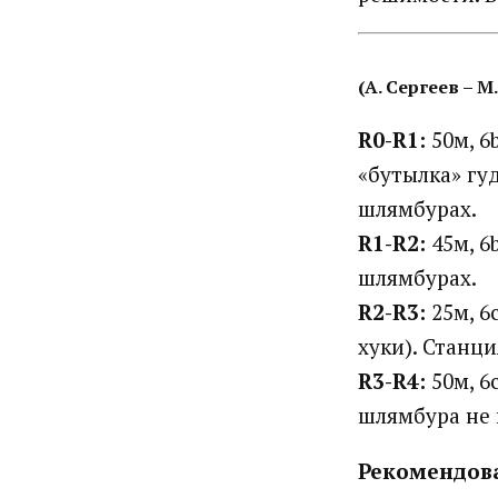
(А. Сергеев – 
R0-R1:
50м, 6
«бутылка» гуд
шлямбурах.
R1-R2:
45м, 6
шлямбурах.
R2-R3:
25м, 6
хуки). Станц
R3-R4:
50м, 6
шлямбура не 
Рекомендов