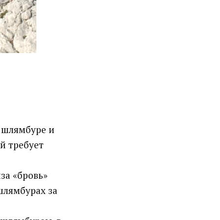
а шлямбуре и
й требует
иза «бровь»
шлямбурах за