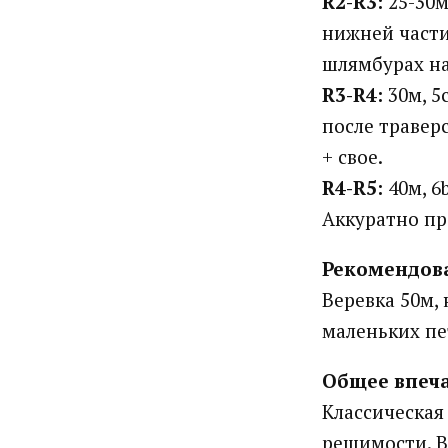
R2-R3:
25-30м
нижней части
шлямбурах на
R3-R4:
30м, 5
после травер
+ свое.
R4-R5:
40м, 6
Аккуратно пр
Рекомендов
Веревка 50м, 
маленьких пет
Общее впеча
Классическая
решимости. В