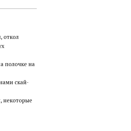
, откол
ух
на полочке на
енами скай-
я, некоторые