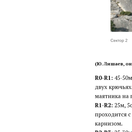
Сектор 2
(Ю. Лишаев, он
R0-R1:
45-50м
двух крючьях
маятника на 
R1-R2:
25м, 5
проходится с
карнизом.