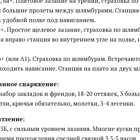
, 6а+. Плитовое лазание на трении, страховка п
 большие пролеты между шлямбурами. Станция 
 удобной полке под нависанием.
с+. Простое щелевое лазание, страховка по шлямб
са вправо станция во внутреннем угле на полке,
b+ (или А1). Страховка по шлямбурам. Встречают
оходить нависание. Станция на плато на двух ш
анное снаряжение:
набор закладок и френдов, 18-20 оттяжек, 3 боль
ли, крючья обязательно, молотки, 3-4 лесенки.
тление:
 5Б, с сильным уровнем лазания. Многие куски п
ремя прохождения средней связкой 3,5-5 часов.