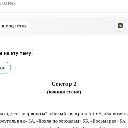
0:00 MSK
с в соцсетях
 на эту тему:
кол
Сектор 2
(южная стена)
находятся маршруты*: «Белый квадрат» 5Б-6А, «Запятая» 
реугольник» 5А, «Хохла по зеркалам» 5Б, «Восьмерка» 5А