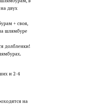
о шлямбурам, в
на двух
урам + своя,
 на шлямбуре
ся долбленки!
лямбурах.
ших и 2-4
роходятся на