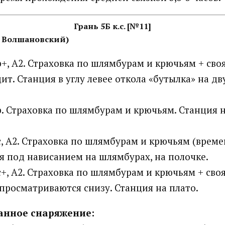
Грань 5Б к.с. [№11]
М. Волшановский)
b+, А2. Страховка по шлямбурам и крючьям + своя
ит. Станция в углу левее откола «бутылка» на дв
b. Страховка по шлямбурам и крючьям. Станция 
с, А2. Страховка по шлямбурам и крючьям (врем
ия под нависанием на шлямбурах, на полочке.
с+, А2. Страховка по шлямбурам и крючьям + сво
просматриваются снизу. Станция на плато.
анное снаряжение: