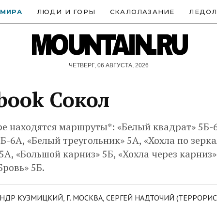
 МИРА
ЛЮДИ И ГОРЫ
СКАЛОЛАЗАНИЕ
ЛЕДОЛ
MOUNTAIN.RU
ЧЕТВЕРГ, 06 АВГУСТА, 2026
book Сокол
ре находятся маршруты*: «Белый квадрат» 5Б-6
5Б-6А, «Белый треугольник» 5А, «Хохла по зерка
5А, «Большой карниз» 5Б, «Хохла через карниз»
Бровь» 5Б.
НДР КУЗМИЦКИЙ, Г. МОСКВА, СЕРГЕЙ НАДТОЧИЙ (ТЕРРОРИСТ)