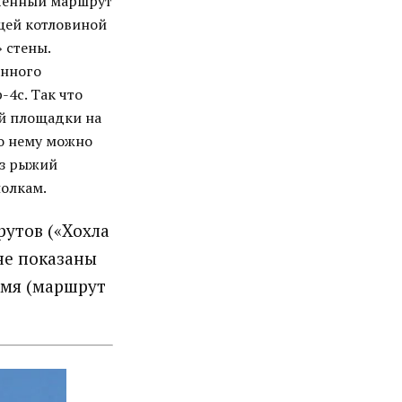
онченный маршрут
щей котловиной
 стены.
анного
-4c. Так что
ой площадки на
По нему можно
ез рыжий
полкам.
рутов («Хохла
 не показаны
емя (маршрут