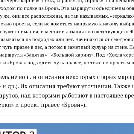
хла через карниз» 5Б-6А, «Грань» 5Б, «Бровь» 5Б и неок
 уходом по полке на Бровь. Эти маршруты объединены об
у же, они все расположены, на так называемых, «зеркалах»
очно просты, если не ломиться напрямую к началу выбр
ебуют внимания, и местами лазания соответствующего 4b
вязываться на подходах или нет. Начинаются от смотров
т чуть правее в лес, а потом в заметный кулуар на стене. 
маршруты «Запятая» - «Большой карниз». Под «Хохла чер
» и «Бровь» подходить чуть правее, но тоже по простым 
тель не вошли описания некоторых старых марш
» и др.). Их описания требуют уточнений. Также
рутов, над которыми работают в настоящее вр
рки» и проект правее «Брови»).