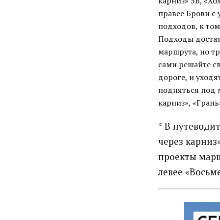
карниз» 5Б, «Хо
правее Брови с
подходов, к том
Подходы достат
маршрута, но тр
сами решайте с
дороге, и уходя
подняться под 
карниз», «Грань
* В путеводи
через карниз
проекты марш
левее «Восьме