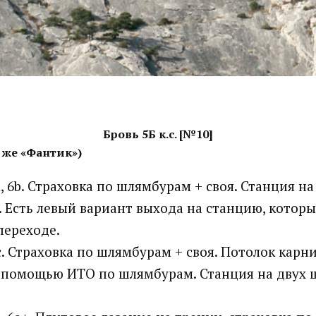
Бровь 5Б к.с. [№10]
 же «Фантик»)
, 6b. Страховка по шлямбурам + своя. Станция н
. Есть левый вариант выхода на станцию, которы
переходе.
c. Страховка по шлямбурам + своя. Потолок карн
 помощью ИТО по шлямбурам. Станция на двух 