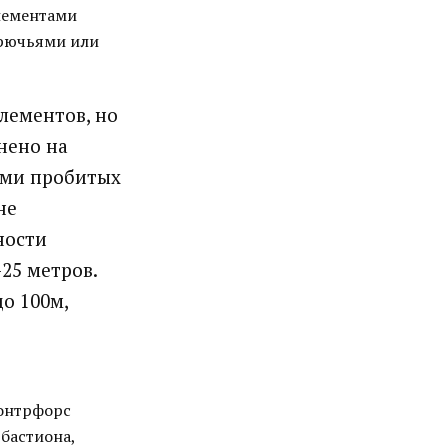
элементами
крючьями или
лементов, но
нено на
ами пробитых
не
ности
25 метров.
о 100м,
контрфорс
 бастиона,