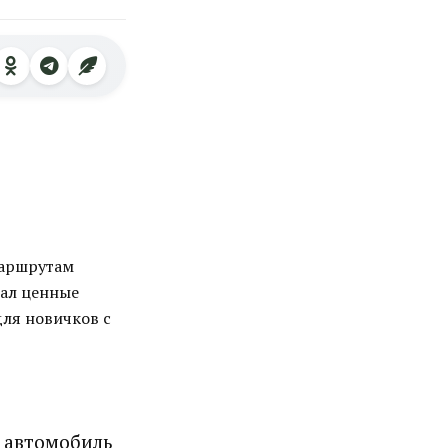
маршрутам
дал ценные
для новичков с
, автомобиль