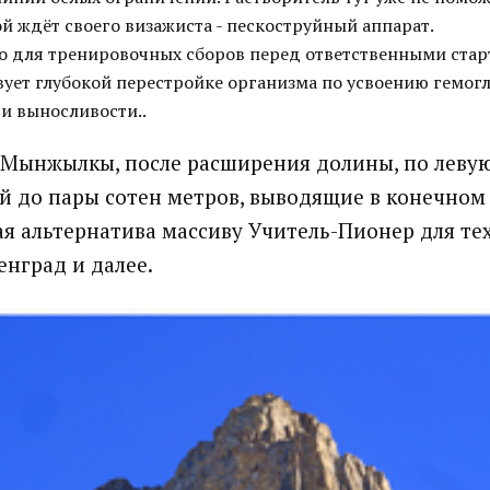
й ждёт своего визажиста - пескоструйный аппарат.
о для тренировочных сборов перед ответственными стар
вует глубокой перестройке организма по усвоению гемог
и выносливости..
 Мынжылкы, после расширения долины, по леву
й до пары сотен метров, выводящие в конечном 
ая альтернатива массиву Учитель-Пионер для тех
енград и далее.