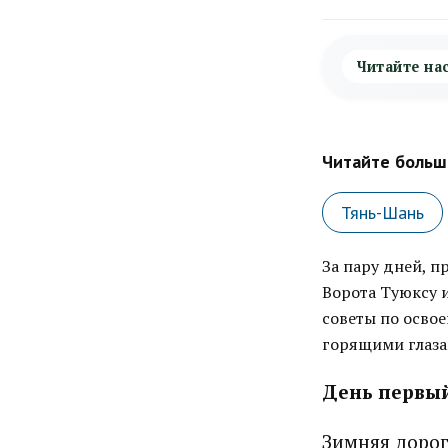
Читайте на
Читайте больше
Тянь-Шань
За пару дней, 
Ворота Туюксу 
советы по освое
горящими глаза
День первы
Зимняя дорог