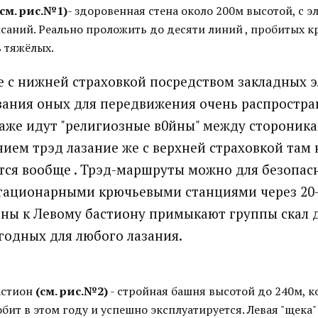
(cм. рис.№1)
- здоровенная стена около 200м высотой, с 
исаний. Реально проложить до десяти линий , пробитых 
ь тяжёлых.
ие с нижней страховкой посредством закладных э
вания оных для передвижения очень распростра
даже идут "религиозные в0йны" между стороник
нием трэд лазание же с верхней страховкой там 
ся вообще . Трэд-маршруты можно для безопас
тационарными крючьевыми станциями через 20-
оны к Левому бастиону примыкают группы скал д
годных для любого лазания.
астион
(cм. рис.№2)
- стройная башня высотой до 240м, 
бит в этом году и успешно эксплуатируется. Левая "щека"