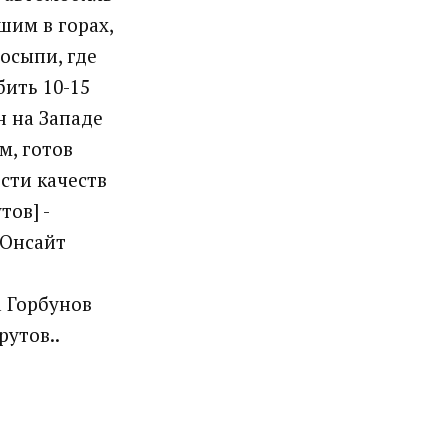
шим в горах,
осыпи, где
бить 10-15
н на Западе
м, готов
сти качеств
ов] -
 Онсайт
а Горбунов
утов..