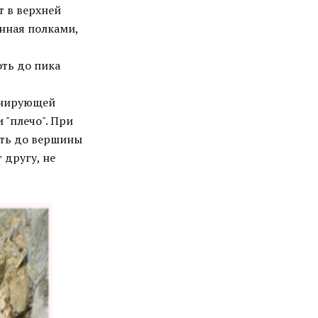
т в верхней
ённая полками,
оть до пика
инирующей
 "плечо". При
ить до вершины
 другу, не