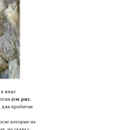
 в виде
сотни
(cм. рис.
а для пробития
осле которых на
т, но скала с