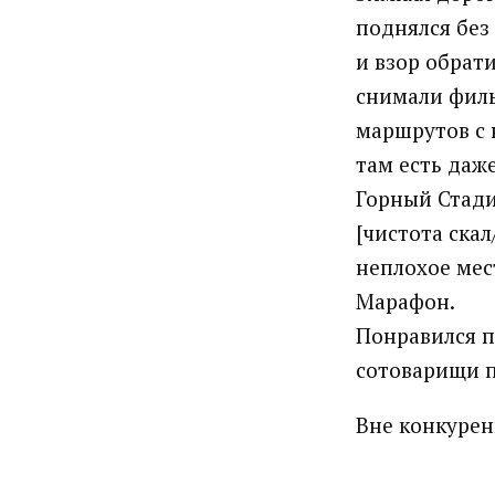
поднялся без
и взор обрат
снимали филь
маршрутов с н
там есть даже
Горный Стади
[чистота ска
неплохое мес
Марафон.
Понравился п
сотоварищи п
Вне конкуренц