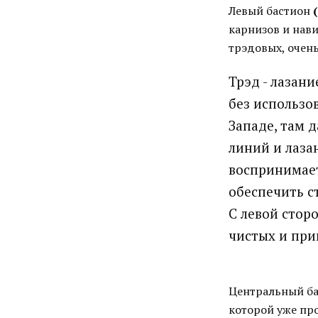
Левый бастион
карнизов и нав
трэдовых, очен
Трэд - лазан
без использо
Западе, там 
линий и лаза
воспринимает
обеспечить с
С левой стор
чистых и при
Центральный б
которой уже про