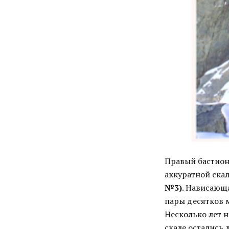
Правый бастион 
аккуратной ска
№3)
. Нависающ
пары десятков м
Несколько лет 
скале остались 