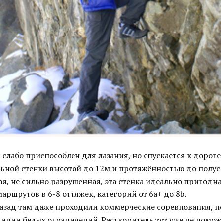
слабо приспособлен для лазания, но спускается к дороге
льной стенки высотой до 12м и протяжённостью до полу
ая, не сильно разрушенная, эта стенка идеально пригодн
аршрутов в 6-8 оттяжек, категорий от 6a+ до 8b.
назад там даже проходили коммерческие соревнования, п
линии белых ограничений. Растворитель тут уже не поможе