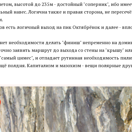
етом, высотой до 235м - достойный "соперник", ибо имее
ьный навес. Логична также и правая сторона, не пересеч
м.
ов есть логичный выход на пик Октябрёнок и далее - впл
 нет необходимости делать "финиш" непременно на дом
очно заявить маршрут до выхода со стены на "крышу" или
 "самый цимес", и отпадает рутинная необходимость пил
щё полдня. Капитализм и мазохизм - вещи полярные друг