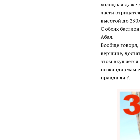
холодная даже л
части отрицател
высотой до 230
С обеих бастион
Абая.
Вообще говоря,
вершине, достат
этом вкушается
по жандармам е
правда ли ?.