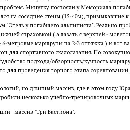
 проблем. Минутку постояли у Мемориала погиб
ился на соседние стены (15-40м), примыкавшие к 
м "Отель у погибшего альпиниста". Реально про
ижней страховкой ( а лазать с верхней - мовето
 6-метровые маршруты на 2-3 оттяжки ) и вот ва
он для спортивного скалолазания. По совокупно
л/удобство подхода/обзорность/кучность маршрут
то для проведения горного этапа соревнований
ологий, но длинный массив, где в этом году Юр
робили несколько учебно-тренировочных маршр
ии - массив "Три Бастиона".