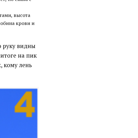
тами, высота
лобина крови и
ю руку видны
итоге на пик
, кому лень