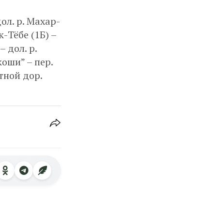
ол. р. Махар-
к-Тёбе (1Б) –
 дол. р.
коши” – пер.
тной дор.