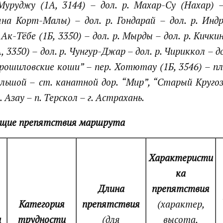
-Муруджу (1А, 3144) – дол. р. Махар-Су (Нахар) 
яна Корт-Малы) – дол. р. Гондарай – дол. р. Индр
Ак-Тёбе (1Б, 3350) – дол. р. Мырды – дол. р. Кички
3350) – дол. р. Чунгур-Джар – дол. р. Чириккол – д
орошиловские коши” – пер. Хотютау (1Б, 3546) –
ольшой – ст. канатной дор. “Мир”, “Старый Круго
. Азау – п. Терскол
– г. Астрахань.
ющие препятствия маршрута
Характеристи
ка
Длина
препятствия
Категория
препятствия
(характер,
я
трудности
(для
высота,