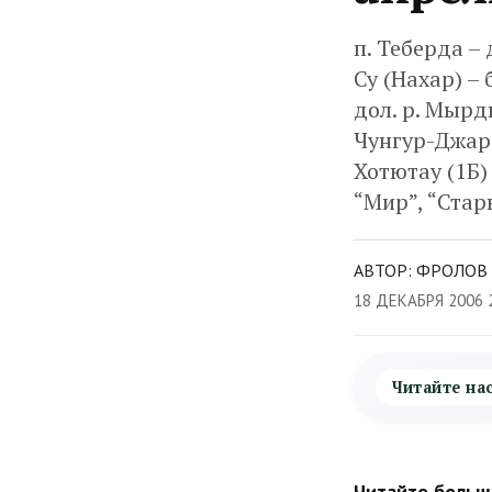
п. Теберда – 
Су (Нахар) – 
дол. р. Мырды
Чунгур-Джар 
Хотютау (1Б)
“Мир”, “Стар
АВТОР: ФРОЛОВ 
18 ДЕКАБРЯ 2006 
Читайте на
Читайте больше