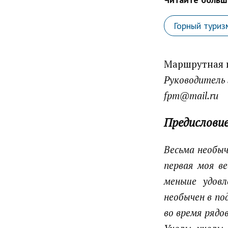
Горный туриз
Маршрутная
Руководитель
fpm@mail.ru
Предислови
Весьма необычн
первая моя ве
меньше удовл
необычен в по
во время рядо