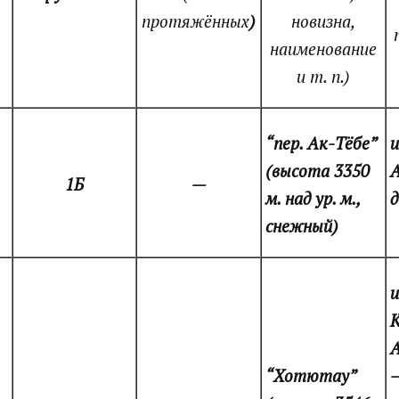
протяжённых
)
новизна,
наименование
и т. п.)
“пер. Ак-Тёбе”
и
(высота 3350
А
1Б
—
м. над ур. м.,
д
снежный)
и
К
А
“Хотютау”
–