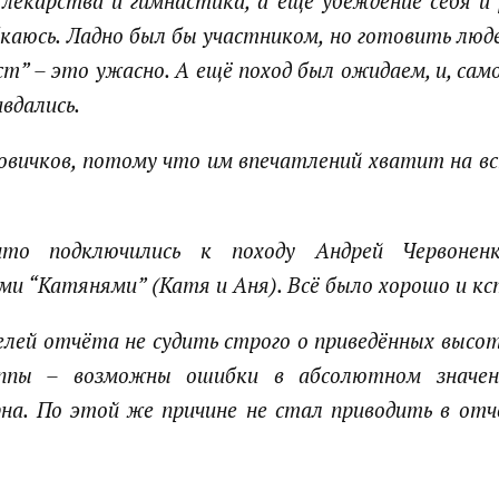
 лекарства и гимнастика, а ещё убеждение себя и
каюсь. Ладно был бы участником, но готовить людей
ст” – это ужасно. А ещё поход был ожидаем, и, само
вдались.
новичков, потому что им впечатлений хватит на 
что подключились к походу Андрей Червонен
и “Катянями” (Катя и Аня). Всё было хорошо и к
лей отчёта не судить строго о приведённых высот
уппы – возможны ошибки в абсолютном значен
рна. По этой же причине не стал приводить в от