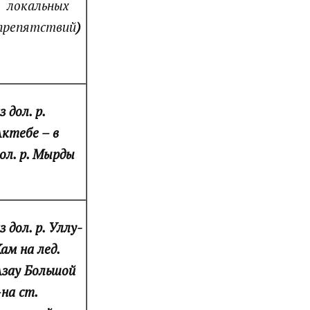
локальных
препятствий
)
з дол. р.
ктебе – в
ол. р. Мырды
з дол. р. Уллу-
ам на лед.
зау Большой
на ст.