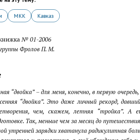
м
МКК
Кавказ
 книжка
№ 01-2006
 группы
Фролов П. М.
е
ая “двойка” – для меня, конечно, в первую очередь
сенняя “двойка”. Это даже личный рекорд, давши
етворения, чем, скажем, летняя “тройка”. А 
дготовке. Так, меньше чем за месяц до путешестви
вой утренней зарядки хватанула радикулитная боль