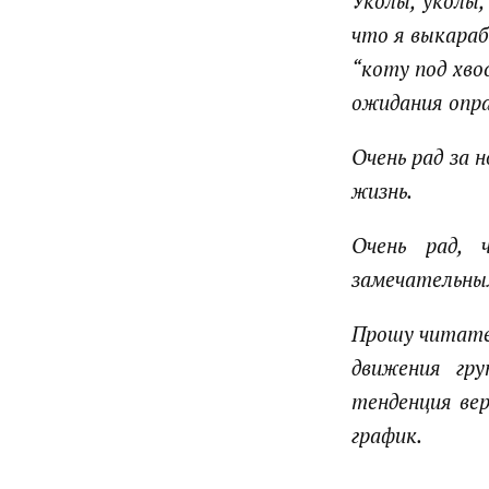
Уколы, уколы,
что я выкараб
“коту под хво
ожидания опра
Очень рад за 
жизнь.
Очень рад, 
замечательным
Прошу читате
движения гр
тенденция ве
график.