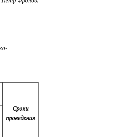
Пётр Фролов.
ко-
Сроки
проведения