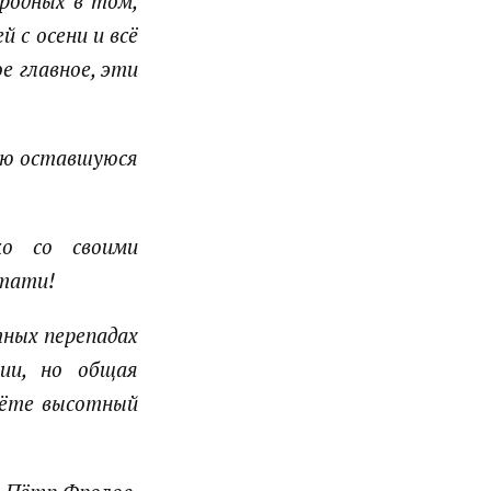
 родных в том,
 с осени и всё
е главное, эти
всю оставшуюся
ко со своими
стати!
ных перепадах
ии, но общая
чёте высотный