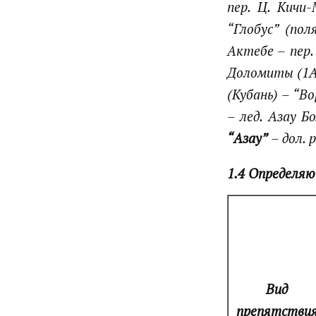
пер. Ц. Кичи
“Глобус” (пол
Актебе – пер. 
Доломиты (1А, 
(Кубань) – “В
– лед. Азау Б
“Азау”
– дол. р
1.4 Определя
Вид
препятстви