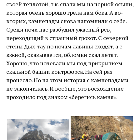
своей теплотой, т.к. спали мы на черной осыпи,
которая очень хорошо грела нам бока. А во-
вторых, камнепады снова напомнили о себе.
Среди ночи нас разбудил ужасный рев,
переходящий в страшный грохот. С северной
стены Дых-тау по ночам лавины сходят, а с
южной, оказывается, обломки скал летят.
Хорошо, что ночевали мы под прикрытием
скальной башни контрфорса. На сей раз
пронесло. Но на этом история с камнепадами
не закончилась. И вообще, это восхождение
проходило под знаком «берегись камня».