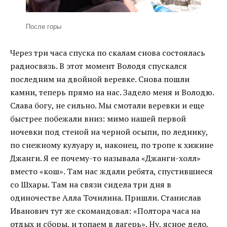
После горы
Через три часа спуска по скалам снова состоялась
радиосвязь. В этот момент Володя спускался
последним на двойной веревке. Снова пошли
камни, теперь прямо на нас. Задело меня и Володю.
Слава богу, не сильно. Мы смотали веревки и еще
быстрее побежали вниз: мимо нашей первой
ночевки под стеной на черной осыпи, по леднику,
по снежному кулуару и, наконец, по тропе к хижине
Джанги. Я ее почему-то называла «Джанги-холл»
вместо «кош». Там нас ждали ребята, спустившиеся
со Шхары. Там на связи сидела три дня в
одиночестве Алла Точилина. Пришли. Станислав
Иванович тут же скомандовал: «Полтора часа на
отдых и сборы, и топаем в лагерь». Ну, ясное дело,