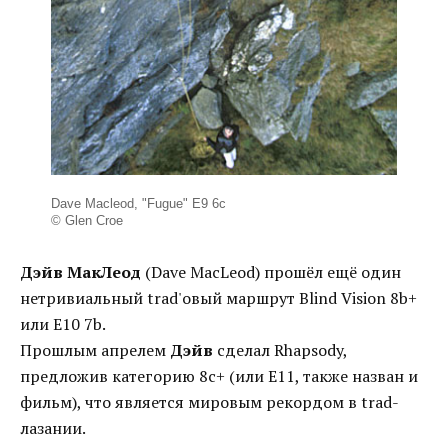
Dave Macleod, "Fugue" E9 6c
© Glen Croe
Дэйв МакЛеод
(Dave MacLeod) прошёл ещё один
нетривиальный trad'овый маршрут Blind Vision 8b+
или E10 7b.
Прошлым апрелем
Дэйв
сделал Rhapsody,
предложив категорию 8c+ (или E11, также назван и
фильм), что является мировым рекордом в trad-
лазании.