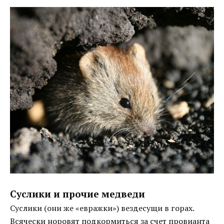
Суслики и прочие медведи
Суслики (они же «евражки») вездесущи в горах.
Всячески норовят подкормиться за счет провианта