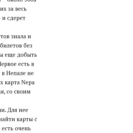
их за весь
 и сдерет
тов знала и
билетов без
бы еще добыть
ервое есть в
о в Непале не
х карта Nepa
я, со своим
и. Для нее
найти карты с
х есть очень