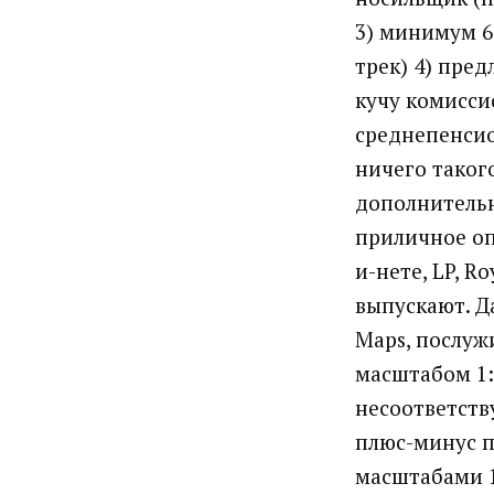
3) минимум 60
трек) 4) пре
кучу комисси
среднепенсио
ничего таког
дополнительн
приличное оп
и-нете, LP, R
выпускают. Д
Maps, послуж
масштабом 1:
несоответств
плюс-минус п
масштабами 1: