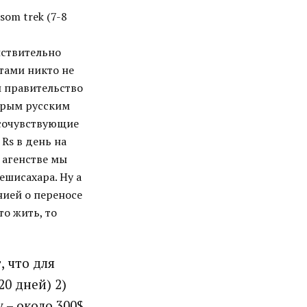
som trek (7-8
ействительно
тами никто не
и правительство
оторым русским
 сочувствующие
 Rs в день на
е агенстве мы
ешисахара. Ну а
нией о переносе
то жить, то
 что для
0 дней) 2)
 – около 300$