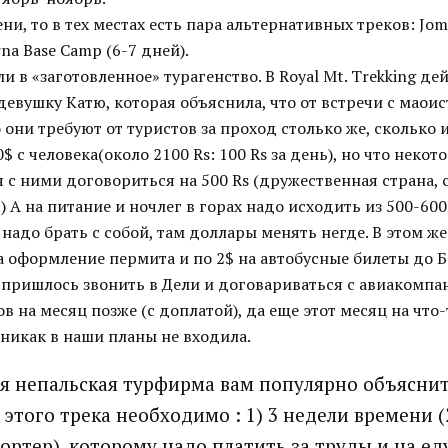
ни, то в тех местах есть пара альтернативных треков: Jom
na Base Camp (6-7 дней).
и в «заготовленное» турагенство. В Royal Mt. Trekking д
евушку Катю, которая объяснила, что от встречи с маоис
о они требуют от туристов за проход столько же, сколько 
30$ с человека(около 2100 Rs: 100 Rs за день), но что нек
я с ними договориться на 500 Rs (дружественная страна,
.) А на питание и ночлег в горах надо исходить из 500-600
 надо брать с собой, там доллары менять негде. В этом ж
а оформление пермита и по 2$ на автобусные билеты до Б
 пришлось звонить в Дели и договариваться с авиакомпа
в на месяц позже (с доплатой), да еще этот месяц на что-
никак в наши планы не входила.
я непальская турфирма вам популярно объяснит,
этого трека необходимо : 1) 3 недели времени (2
ртер), которому надо платить за труды и на еду