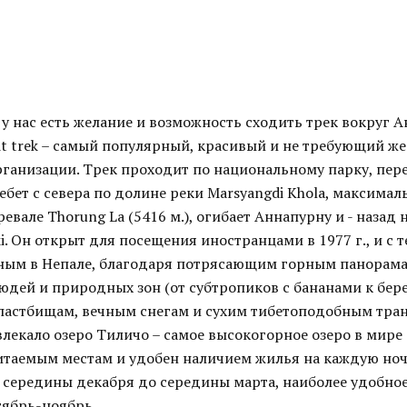
у нас есть желание и возможность сходить трек вокруг 
it trek – самый популярный, красивый и не требующий ж
рганизации. Трек проходит по национальному парку, пер
бет с севера по долине реки Marsyangdi Khola, максима
ревале Thorung La (5416 м.), огибает Аннапурну и - назад 
ki. Он открыт для посещения иностранцами в 1977 г., и с т
ым в Непале, благодаря потрясающим горным панорама
юдей и природных зон (от субтропиков с бананами к бере
астбищам, вечным снегам и сухим тибетоподобным тран
лекало озеро Тиличо – самое высокогорное озеро в мире 
итаемым местам и удобен наличием жилья на каждую ноч
с середины декабря до середины марта, наиболее удобно
тябрь-ноябрь.