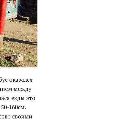
бус оказался
янием между
часа езды это
50-160см.
ство своими