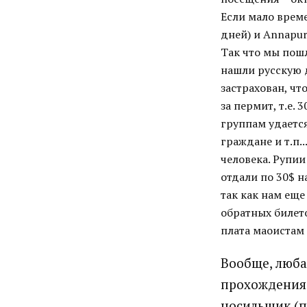
Если мало време
дней) и Annapur
Так что мы пошл
нашли русскую д
застрахован, чт
за пермит, т.е. 
группам удаетс
граждане и т.п..
человека. Рупии
отдали по 30$ н
так как нам еще
обратных билето
плата маоистам 
Вообще, люба
прохождения 
носильщик (по