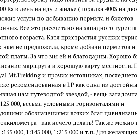
0 Rs в день на еду и жилье (порядка 400$ на дво
дложит услуги по добыванию пермита и билетов –
онных. Все это рассчитано на западного туриста
нного возраста. Катя пристрастия русских турис
о нам не предложила, кроме добычи пермитов и 
ой платы. За что мы ей и благодарны. Хорошо 
исание маршрута и хорошую карту местности. П
oyal Mt.Trekking и прочих источниках, последнег
аже рекомендованная в LP как одна из достойны
ившая нам путеводной звездой, - вещь загадочна
125 000, весьма условными горизонталями и
ующими обозначениями всяких благ цивилизаци
олкилометра - как нечего делать! Так же можно 
135 000, 1:145 000, 1:215 000 и т.п. Для желающи