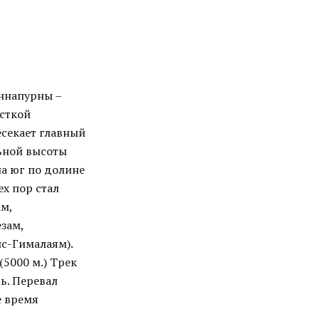
Аннапурны –
есткой
есекает главный
льной высоты
на юг по долине
ех пор стал
м,
зам,
с-Гималаям).
(5000 м.) Трек
ь. Перевал
е время