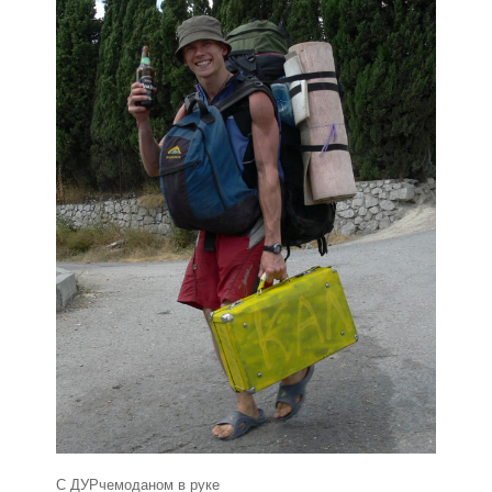
С ДУРчемоданом в руке