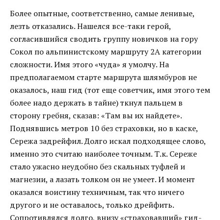
Более опытные, соответственно, самые ленивые,
лезть отказались. Нашелся все-таки герой,
согласившийся сводить группу новичков на гору
Сокол по альпинистскому маршруту 2А категории
сложности. Имя этого «чуда» я умолчу. На
предполагаемом старте маршрута шлямбуров не
оказалось, наш гид (тот еще советчик, имя этого тем
более надо держать в тайне) ткнул пальцем в
сторону гребня, сказав: «Там вы их найдете».
Поднявшись метров 10 без страховки, но в каске,
Сережа задрейфил. Долго искал подходящее слово,
именно это считаю наиболее точным. Т.к. Сереже
стало ужасно неудобно без скальных туфлей и
магнезии, а лазать толком он не умеет. И момент
оказался воистину техничным, так что ничего
другого и не оставалось, только дрейфить.
Сопротивлялся долго, внизу «страховавший» гид-