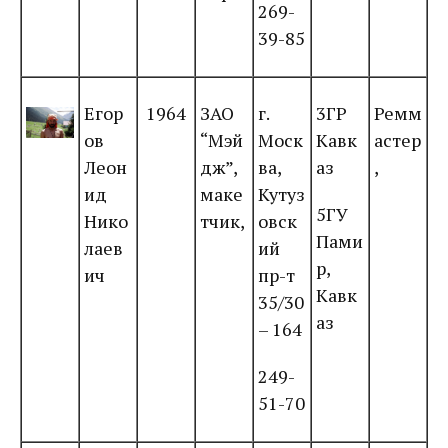
269-
39-85
Егор
1964
ЗАО
г.
3ГР
Ремм
ов
“Мэй
Моск
Кавк
астер
Леон
дж”,
ва,
аз
,
ид
маке
Кутуз
5ГУ
Нико
тчик,
овск
Пами
лаев
ий
р,
ич
пр-т
Кавк
35/30
аз
– 164
249-
51-70