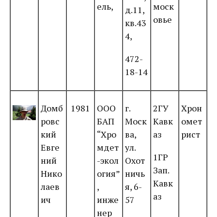
ель,
моск
д.11,
овье
кв.43
4,
472-
18-14
Домб
1981
ООО
г.
2ГУ
Хрон
ровс
БАП
Моск
Кавк
омет
кий
“Хро
ва,
аз
рист
Евге
мдет
ул.
1ГР
ний
-экол
Охот
Зап.
Нико
огия”
ничь
Кавк
лаев
,
я, 6-
аз
ич
инже
57
нер