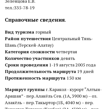
Зеленцова Е.В.
тел.:335-78-19
Справочные сведения
.
Вид туризма
горный
Район путешествия
Центральный Тянь-
Шань (Терскей-Алатау)
Категория сложности
четвертая
Количество участников
девять
Сроки проведения
1-19 августа 2005 года
Продолжительность маршрута
19 дней
Протяженность маршрута
150
км
Маршрут группы
г. Каракол - курорт “Алтын-
Арашан” - пер. Алакёль Сев. (1А, 3900 м) – оз.
Алакёль – пер. Такыртор (1Б, 4040 м) – пер.