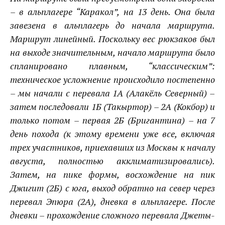
– в альплагере
“Каракол”
, на 13 день. Она была
завезена в альплагерь до начала маршрута.
Маршрут линейный. Поскольку вес рюкзаков был
на выходе значительным, начало маршрута было
спланировано плавным, “классическим”:
техническое усложнение происходило постепенно
– мы начали с перевала 1А (
Алакёль Северный
) –
затем последовали 1Б (
Такыртор
) – 2А (
Кокбор
) и
только потом – первая 2Б (
Бригантина
) – на 7
день похода (к этому времени уже все, включая
трех участников, приехавших из Москвы к началу
августа, полностью акклиматизировались).
Затем, на пике формы, восхождение на пик
Джигит
(2Б) с юга, выход обратно на север через
перевал
Эпюра
(2А), дневка в альплагере. После
дневки – прохождение сложного перевала
Джеты-