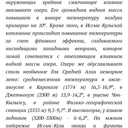
окружающих хребтов смягчающее влияние
оказывает озеро. Его громадная водная масса
повышает в январе температуру воздуха
примерно на 10º. Кроме того, в
Иссык-Кульской
котловине происходит повышение температуры
за счет фёнового эффекта, создаваемого
нисходящими западными ветрами, которое
зимой сочетается с отепляющим влиянием
водной массы озера. Озеро же обуславливает
столь необычное для
Средней Азии
нежаркое
лето: среднемесячная температура в июле-
августе в
Караколе
(1774 м) 16,5-16,9º, в
Джетыогузе
(2300 м) 13,9-14,2º, в ущелье
Чон-
Кызылсу
, в районе Физико-географической
станции (2555 м) 9,5-9,7º. В высокогорье, у языков
ледников (3200-3300м) - 6-6,2º. На южном
побережье
Иссык-Куля
овощи и фрукты