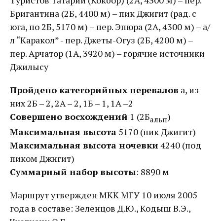
Туристов Татарии (Кокбор) (2А, 4300 м) – пер.
Бригантина (2Б, 4400 м) – пик Джигит (рад. с
юга, по 2Б, 5170 м) – пер. Эпюра (2А, 4300 м) – а/
л “Каракол” - пер. Джеты-Огуз (2Б, 4200 м) –
пер. Арчатор (1А, 3920 м) – горячие источники
Джилысу
Пройдено категорийных перевалов
a, из
них 2Б – 2, 2А – 2, 1Б – 1, 1А –2
Совершено восхождений
1 (2Б
)
альп
Максимальная высота
5170 (пик Джигит)
Максимальная высота ночевки
4240 (под
пиком Джигит)
Суммарный набор высоты
: 8890 м
Маршрут утвержден МКК МГУ 10 июля 2005
года в составе: Зеленцов Д.Ю., Кодыш В.Э.,