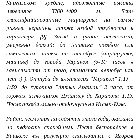
Киргизском хребте, абсолютные высоты
перевалов 3700-4400 м. Есть
классифицированные маршруты на самые
разные вершины также любой трудности и
характера [9]. Заезд в район несложный,
умеренно долгий: до
Бишкека
поездом или
самолетом, затем на автобусе (маршрутке,
машине) до города
Каракол
(6-10 часов в
зависимости от того, сломается автобус или
нет :) ). Оттуда до альплагеря
“Каракол”
1:15 –
1:30, до курорта
“Алтын-Арашан”
2 часа, от
горячих источников
Джилысу
до
Каракола
1:15.
После похода можно отдохнуть на
Иссык-Куле
.
Район, несмотря на события этого года, оказался
на редкость спокойным. После беспорядков в
Бишкеке
мы регулярно списывались с Игорем