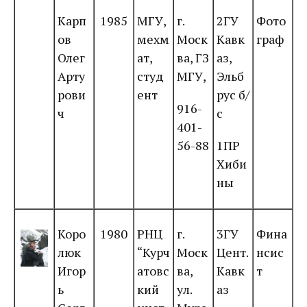
Карп
1985
МГУ,
г.
2ГУ
Фото
ов
мехм
Моск
Кавк
граф
Олег
ат,
ва, ГЗ
аз,
Арту
студ
МГУ,
Эльб
рови
ент
рус б/
916-
ч
с
401-
56-88
1ПР
Хиби
ны
Коро
1980
РНЦ
г.
3ГУ
Фина
люк
“Курч
Моск
Цент.
нсис
Игор
атовс
ва,
Кавк
т
ь
кий
ул.
аз