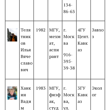
134-
86-63
Теля
1982
МГУ,
г.
4ГУ
Завхо
тник
мехм
Моск
Цент.
з
ов
ат,
ва
Кавк
Илья
аспи
аз
916-
Вяче
рант
395-
славо
39-38
вич
Ханк
1983
МГУ,
г.
3ГУ
Экол
ин
физф
Моск
Кавк
ог
Вади
ак,
ва,
аз
м
студ
ул.