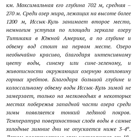
км. Максимальная его глубина 702 м, средняя –
270 м. Среди озер мира, лежащих на высоте более
1200 м,
Иссык-Куль
занимает второе место,
немногим уступая по площади зеркала озеру
Титикака
в
Южной Америке
, а по глубине и
объему вод стоит на первом месте. Озеро
необычайно красиво, благодаря интенсивному
цвету воды, синему или сине-зеленому, и
живописности окружающих озерную котловину
горных хребтов. Благодаря большой глубине и
колоссальному объему воды
Иссык-Куль
зимой не
замерзает, только на мелководьях в некоторых
местах побережья западной части озера среди
зимы появляется тонкий ледяной покров.
Температура поверхностных слоёв воды в самые
холодные зимние дни не опускается ниже 3-4º.
Летом поверхностные слои нагреваются от 18-