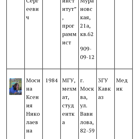
Серг
инст
Мура
ееви
итут”
новс
ч
,
кая,
прог
21а,
рамм
кв.62
ист
909-
09-12
Моси
1984
МГУ,
г.
3ГУ
Мед
на
мехм
Моск
Кавк
ик
Ксен
ат,
ва,
аз
ия
студ
ул.
Нико
ентк
Вави
лаев
а
лова,
на
82-59