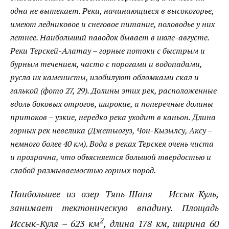
одна не вытекает. Реки, начинающиеся в высокогорье,
имеют ледниковое и снеговое питание, половодье у них
летнее. Наибольший паводок бывает в июле-августе.
Реки
Терскей-Алатау
– горные потоки с быстрым и
бурным течением, часто с порогами и водопадами,
русла их каменисты, изобилуют обломками скал и
галькой (фото 27, 29). Долины этих рек, расположенные
вдоль боковых отрогов, широкие, а поперечные долины
притоков – узкие, нередко река уходит в каньон. Длина
горных рек невелика (
Джетыогуз
,
Чон-Кызылсу
,
Аксу
–
немного более 40 км). Вода в реках
Терскея
очень чиста
и прозрачна, что объясняется большой твердостью и
слабой размываемостью горных пород.
Наибольшее из озер
Тянь-Шаня
–
Иссык-Куль
,
занимает тектоническую впадину. Площадь
2
Иссык-Куля
– 623 км
, длина 178 км, ширина 60