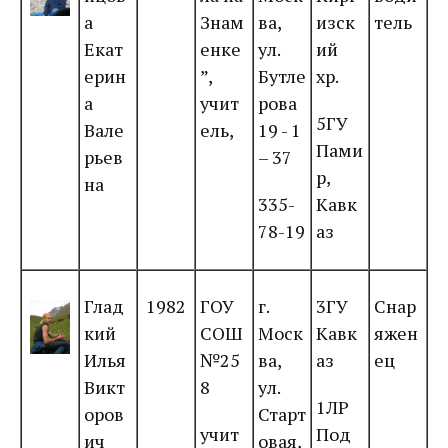
а
Знам
ва,
изск
тель
Екат
енке
ул.
ий
ерин
”,
Бутле
хр.
а
учит
рова
5ГУ
Вале
ель,
19 - 1
Пами
рьев
– 37
р,
на
335-
Кавк
78-19
аз
Глад
1982
ГОУ
г.
3ГУ
Снар
кий
СОШ
Моск
Кавк
яжен
Илья
№25
ва,
аз
ец
Викт
8
ул.
1ЛР
оров
Старт
учит
Под
ич
овая,