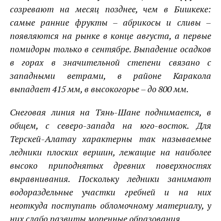
созревают на месяц позднее, чем в
Бишкеке
:
самые ранние фрукты – абрикосы и сливы –
появляются на рынке в конце августа, а первые
помидоры только в сентябре. Выпадение осадков
в горах в значительной степени связано с
западными ветрами, в районе
Каракола
выпадает 415 мм, в высокогорье – до 800 мм.
Снеговая линия на
Тянь-Шане
поднимается, в
общем, с северо-запада на юго-восток. Для
Терскей-Алатау
характерны так называемые
ледники плоских вершин, лежащие на наиболее
высоко приподнятых древних поверхностях
выравнивания. Поскольку ледники занимают
водораздельные участки гребней и на них
неоткуда поступать обломочному материалу, у
них слабо развиты моренные образования.