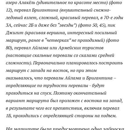
озеро
Алакёль
(удивительное по красоте место) (фото
12), перевал
Бригантина
(внушительный снежно-
ледовый взлет, сложный, красивый перевал, в 70-е годы
3А, сейчас 2Б и даже без “звезды”) (фото 50, 45), пик
Джигит
(красивая вершина, интересный посильный
маршрут, ранее в “четверках” не проходимый) (фото
80), перевал
Айлама
или
Армейских туристов
(настоящие скальные перевалы со скалами средней
сложности). Первоначально планировалось построить
маршрут с запада на восток, но при этом
оказывалось, что перевалы
Айлама
и
Бригантина
–
определяющие по трудности перевалы - будут
проходиться на спуск. Поэтому окончательный
вариант маршрута был проложен с востока на запад,
в результате чего все препятствия, включая перевал
1Б, проходились с определяющей стороны на подъем.
На маршруте была предусмотрена одна заброска