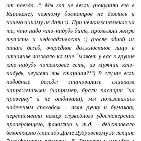
от поезда…”. Мы газ не везли (покупали его в
Караколе
), поэтому досмотров не боялись и
ничего никому не дали :) . При неявных намеках на
то, что надо что-нибудь дать, проявляли явную
тупость и недогадливость :) (после одной из
таких бесед, очередное должностное лицо в
отчаянье воззвало ко мне “может у вас в группе
кто-нибудь потолковее есть, из мужчин кто-
нибудь, неужели ты старшая?!”) В случае если
подобные беседы становились слишком
напряженными (например, брали паспорт “на
проверку” и не отдавали), мы пользовались
надежным способом – взяв ручку и бумажку,
переписывали номер служебного удостоверения
проверяющего, фамилию и т.д. – действовало
безотказно (спасибо Диме Дубровскому за лекцию
“юридические аспекты…”). Рюкзаки и коробки в