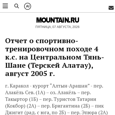
AI
MOUNTAIN.RU
ПЯТНИЦА, 07 АВГУСТА, 2026
Отчет о спортивно-
тренировочном походе 4
к.с. на Центральном Тянь-
Шане (Терскей Алатау),
август 2005 г.
г. Каракол - курорт “Алтын-Арашан” - пер.
Алакёль Сев. (1А) – оз. Алакёль – пер.
Такыртор (1Б) – пер. Туристов Татарии
(Кокбор) (2А) – пер. Бригантина (2Б) – пик
Джигит (рад. с юга, по 2Б) – пер. Эпюра (2А)