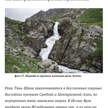
Реки
Тянь-Шаня
заканчиваются в бессточных озерных
бассейнах пустынь
Средней
и
Центральной Азии,
во
внутренних тянь-шаньских озерах. В
Иссык-Куль
впадает около 80 небольших горных рек, а из него ни