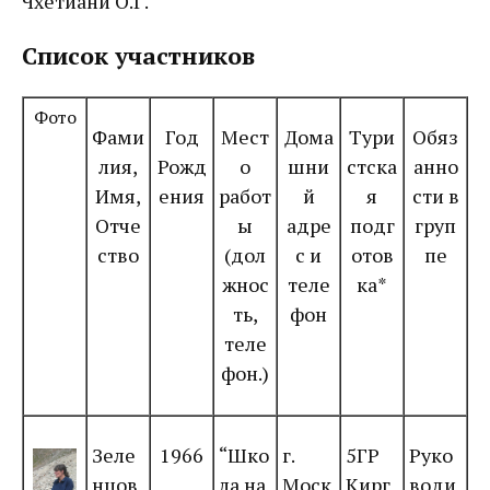
Чхетиани О.Г.
Список участников
Фото
Фами
Год
Мест
Дома
Тури
Обяз
лия,
Рожд
о
шни
стска
анно
Имя,
ения
работ
й
я
сти в
Отче
ы
адре
подг
груп
ство
(дол
с и
отов
пе
жнос
теле
ка*
ть,
фон
теле
фон.)
Зеле
1966
“Шко
г.
5ГР
Руко
нцов
ла на
Моск
Кирг
води