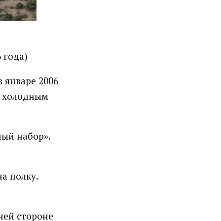
 года)
 январе 2006
и холодным
ый набор».
на полку.
ней стороне