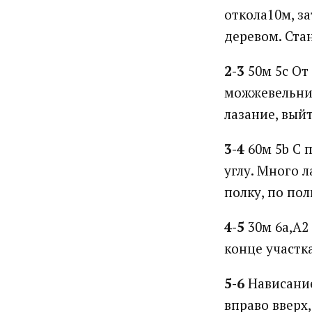
откола10м, з
деревом. Ста
2-3
50м 5с От 
можжевельнико
лазание, вый
3-4
60м 5b С 
углу. Много 
полку, по пол
4-5
30м 6а,А2 
конце участк
5-6
Нависание
вправо вверх,