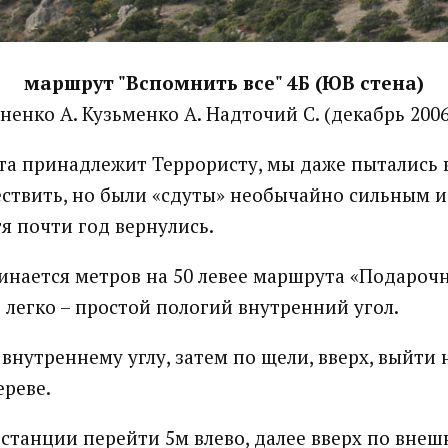
маршрут "Вспомнить все" 4Б (ЮВ стена)
ненко А. Кузьменко А. Надточий С. (декабрь 2006
а принадлежит Террористу, мы даже пытались в
ествить, но были «сдуты» необычайно сильным 
тя почти год вернулись.
нается метров на 50 левее маршрута «Подарочн
 легко – простой пологий внутренний угол.
внутреннему углу, затем по щели, вверх, выйти 
ереве.
 станции перейти 5м влево, далее вверх по внеш