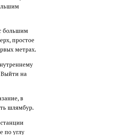
большим
 с большим
ерх, простое
ервых метрах.
 внутреннему
. Выйти на
азание, в
сть шлямбур.
 станции
е по углу