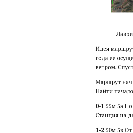
Лаври
Идея маршрут
года ее осущ
ветром. Спус
Маршрут начи
Найти начало
0-1
55м 5а По 
Станция на д
1-2
50м 5в От