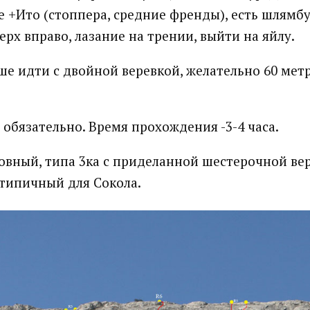
е +Ито (стоппера, средние френды), есть шлямбу
рх вправо, лазание на трении, выйти на яйлу.
е идти с двойной веревкой, желательно 60 мет
 обязательно. Время прохождения -3-4 часа.
вный, типа 3ка с приделанной шестерочной вер
 типичный для Сокола.