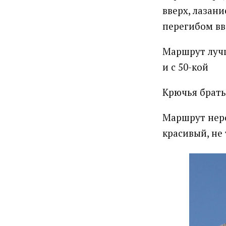
вверх, лазани
перегибом вве
Маршрут лучш
и с 50-кой
Крючья брать
Маршрут неро
красивый, не