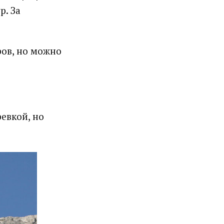
р. За
ров, но можно
евкой, но