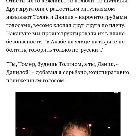
Ответы их то вежливы, то колючи, то шутливы.
Друг друга они с радостным энтузиазмом
называют Толян и Данила – нарочито грубыми
голосами, весомо хлопая друг друга по плечу.
Накануне мы проинструктировали их в плане
безопасности: "в Акабе на улице на иврите не
болтать, говорить только по-русски!.."
"Ты, Томер, будешь Толяном, а ты, Даник, -
Данилой" – добавил я серьёзно, конспиративно
пониженным голосом…