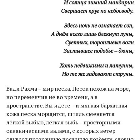
И солнца зимний мандарин
Свершает круг по небосводу.
Здесь ночь не означает сон,
А днём всего лишь блекнут луны,
Суетных, торопливых волн
Застывшее подобье – дюны,
Хоть недвижимы и латунны,
Но те же задевают струны.
Вади Рахма – мир песка. Песок похож на море,
но переменчив не во времени, а в
пространстве. Вы идёте – и мягкая бархатная
кожа песка морщится, штиль сменяется
лёгкой зыбью, лёгкая зыбь – просторными
океаническими валами, с которых ветер
сдувает прозрачную песчаную позёмку, словно