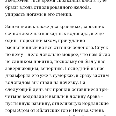
звёздочек"! Всё время скользишь вниз в туче
брызг вдоль отполированного желоба,
упираясь ногами в его стенки.
Запомнились также два красивых, заросших
сочной зеленью каскадных водопада, и ещё
один - поросший мхом, причудливо
расцвеченный во все оттенки зелёного. Спуск
по нему – дело довольно мокрое, что нам было
не слишком приятно, поскольку он был у нас
завершающим, вечерним. Последний из нас
дюльферял его уже в сумерках, и сразу за этим
водопадом мы стали на ночевку. На
следующий день мы прошли оставшиеся три-
четыре водопада и вышли в долину Арава –
пустынную равнину, отделяющую иорданские
горы Эдом от Эйлатских гор и Негева. Очень