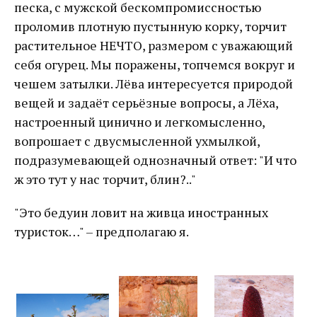
песка, с мужской бескомпромиссностью
проломив плотную пустынную корку, торчит
растительное НЕЧТО, размером с уважающий
себя огурец. Мы поражены, топчемся вокруг и
чешем затылки. Лёва интересуется природой
вещей и задаёт серьёзные вопросы, а Лёха,
настроенный цинично и легкомысленно,
вопрошает с двусмысленной ухмылкой,
подразумевающей однозначный ответ: "И что
ж это тут у нас торчит, блин?.."
"Это бедуин ловит на живца иностранных
туристок…" – предполагаю я.