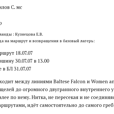
лов С. мс
р
анды : Кузнецова Е.В.
а на маршрут и возвращения в базовый лагерь:
ршрут 18.07.07
ршину 30.07.07 в 13.00
 в БЛ 31.07.07
одит между линиями Baltese Falcon и Women an
 щелей до огромного двугранного внутреннего уг
далее по нему. Нитка, не пересекая и не соединяя
ршрутами, идёт самостоятельно до самого греб