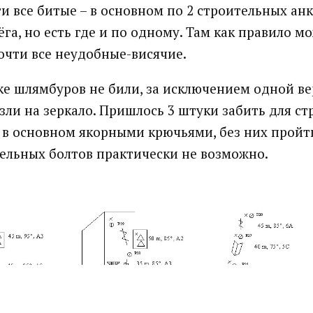
 все битые – в основном по 2 строительных анке
га, но есть где и по одному. Там как правило м
очти все неудобные-висячие.
е шлямбуров не били, за исключением одной ве
зли на зеркало. Пришлось 3 штуки забить для ст
 в основном якорными крючьями, без них прой
ельных болтов практически не возможно.