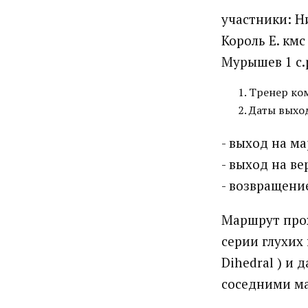
участники: Ни
Король Е. кмс
Мурышев 1 с.
Тренер ком
Даты выход
- выход на ма
- выход на ве
- возвращение
Маршрут прох
серии глухих
Dihedral ) и 
соседними ма