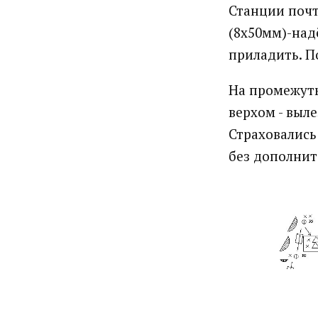
Станции почти
(8х50мм)-надё
приладить. П
На промежутк
верхом - выле
Страховались
без дополнит