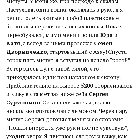
минуты. У меня же, при подходе к скалам
Пастухова, одна кошка оказалась в руке, и я
решил одеть взятые с собой пластиковые
ботинки и перекинуть на них кошки. Пока я
переобувался, мимо меня прошли
Юра
и
Катя
, а вслед за ними пробежал
Семен
Дворниченко
, стартовавший с Азау! Спустя
сорок пять минут, я вступил на начало “косой”.
Ветер здесь дул с такой силой, что
приходилось идти под наклоном к склону.
Приблизительно на высоте
5200
оборачиваюсь
и вижу в ста метрах ниже себя
Сергея
Сурмонина
. Останавливаюсь и делаю
несколько глотков чая с лимоном. Через пару
минут Сережа догоняет меня и со словами:
“Пошли вперед, я уже рук и ног не чувствую”,
уходит вверх. Я двигаюсь следом и вижу, как