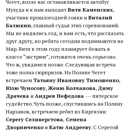
Чегет, возле нас останавливается автобус
Мухуда и к нам выходят
Витя Каменских
,
участник прошлогодней гонки и
Виталий
Балюкин
, главный судья этих соревнований.
Мы не видились год, и нам есть, что рассказать
друг другу, но ребята сегодня поднимаются на
Мир. Витя в этом году планирует бежать в
классе “экстрим”, готовится очень серьезно.
Что ж, увидимся позже. Следующая встреча
тоже полна сюрпризов. На Поляне Чегет
встречаем
Татьяну Ивановну Тимошенко
,
Юлю Чуносову
,
Женю Колчанова
,
Диму
Драчева
и
Андрея Нефедова
--- питерское
судейство. Чуть позже, спустившись на Поляну
Нарзанов, встречаем ребят из Киргизии:
Серегу Селиверстова
,
Семена
Дворниченко
и
Катю Андрееву
. С Серегой