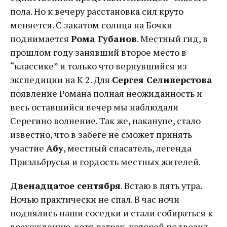
пола. Но к вечеру расстановка сил круто
меняется. С закатом солнца на Бочки
поднимается
Рома Губанов
. Местный гид, в
прошлом году занявший второе место в
“классике” и только что вернувшийся из
экспедиции на K 2. Для
Сергея Селиверстова
появление Романа полная неожиданность и
весь оставшийся вечер мы наблюдали
Серегино волнение. Так же, накануне, стало
известно, что в забеге не сможет принять
участие
Абу
, местный спасатель, легенда
Приэльбрусья и гордость местных жителей.
Двенадцатое сентября
. Встаю в пять утра.
Ночью практически не спал. В час ночи
поднялись наши соседки и стали собираться к
восхождению, хотя ратрак, которой подвозил