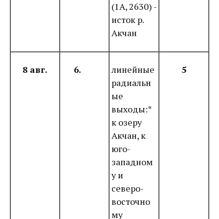
(1А, 2630) -
исток р.
Акчан
8 авг.
6.
линейные
5
радиальн
ые
выходы:*
к озеру
Акчан, к
юго-
западном
у и
северо-
восточно
му