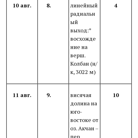
10 авг.
8.
линейный
4
радиальн
ый
выход:*
восхожде
ние на
верш.
Колбан (н/
к,
3022 м
)
11 авг.
9.
висячая
10
долина на
юго-
востоке от
оз. Акчан –
пер.