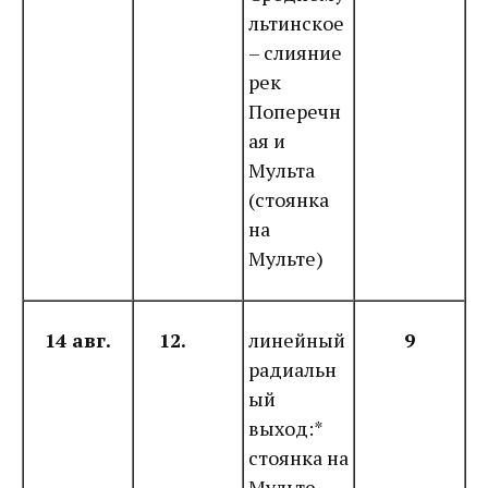
льтинское
– слияние
рек
Поперечн
ая и
Мульта
(стоянка
на
Мульте)
14 авг.
12.
линейный
9
радиальн
ый
выход:*
стоянка на
Мульте –