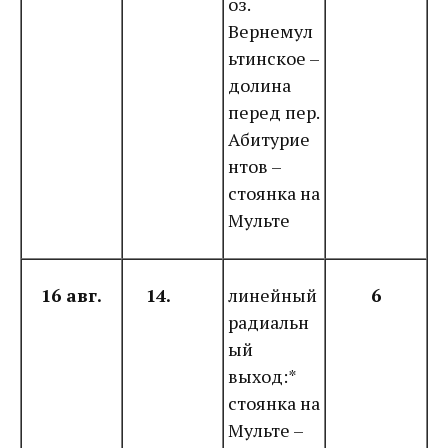
оз.
Вернемул
ьтинское –
долина
перед пер.
Абитурие
нтов –
стоянка на
Мульте
16 авг.
14.
линейный
6
радиальн
ый
выход:*
стоянка на
Мульте –