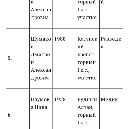
а
горный
й
Алексан
I к.с.,
дровна
участие
Шумако
1988
Катунск
Разведк
в
ий
а
Дмитри
хребет,
5.
й
горный
Алексан
I к.с.,
дрович
участие
Наумов
1958
Рудный
Медик
а Нина
Алтай,
6.
горный
I к.с.,