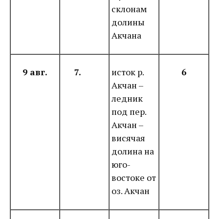
склонам
долины
Акчана
9 авг.
7.
исток р.
6
Акчан –
ледник
под пер.
Акчан –
висячая
долина на
юго-
востоке от
оз. Акчан