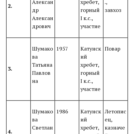
Алексан
хребет,
.,
2.
др
горный
завхоз
Алексан
I к.с.,
дрович
участие
Шумако
1957
Катунск
Повар
ва
ий
Татьяна
хребет,
3.
Павлов
горный
на
I к.с.,
участие
Шумако
1986
Катунск
Летопис
ва
ий
ец,
Светлан
хребет,
казначе
4.