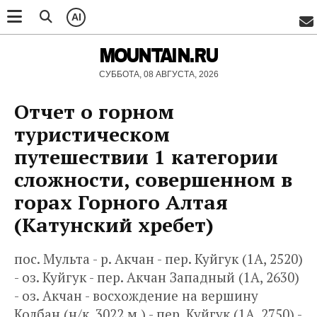
AI
MOUNTAIN.RU
СУББОТА, 08 АВГУСТА, 2026
Отчет о горном
туристическом
путешествии 1 категории
сложности, совершенном в
горах Горного Алтая
(Катунский хребет)
пос. Мульта - р. Акчан - пер. Куйгук (1А, 2520)
- оз. Куйгук - пер. Акчан Западный (1А, 2630)
- оз. Акчан - восхождение на вершину
Колбан (н/к, 3022 м ) - пер. Куйгук (1А, 2750) -