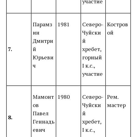
участие
Парамз
1981
Северо-
Костров
ин
Чуйски
ой
Дмитри
й
7.
й
хребет,
Юрьеви
горный
ч
I к.с.,
участие
Мамонт
1980
Северо-
Рем.
ов
Чуйски
мастер
Павел
й
8.
Геннадь
хребет,
евич
I к.с.,