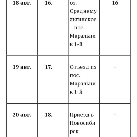
18 авг.
16.
оз.
16
Среднему
льтинское
– пос.
Маральни
к 1-й
19 авг.
17.
Отъезд из
-
пос.
Маральни
к 1-й
20 авг.
18.
Приезд в
-
Новосиби
рск