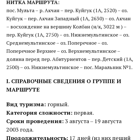
НИТКА МАРШРУТА:
пос. Мульта – р. Акчан – пер. Куйгук (1А, 2520) – оз.
Куйгук – пер. Акчан Западный (1А, 2630) – оз. Акчан
– восхождение на вершину Колбан (н/к, 3022 м ) –
пер. Куйгук (1А, 2750) – оз. Нижнемультинское – оз.
Среднемультинское – оз. Поперечное – оз.
Поперечное Верхнее – оз. Верхнемультинское –
долина перед пер. Абитуриентов – пер. Детский (1А,
2500) – оз. Нижнемультинское – пос. Маральник №1.
I. СПРАВОЧНЫЕ СВЕДЕНИЯ О ГРУППЕ И
МАРШРУТЕ
Вид туризма:
горный.
Категория сложности:
первая.
Сроки проведения:
3 августа – 19 августа
2003 года.
Продолжительность:
17 дней (из них пеший