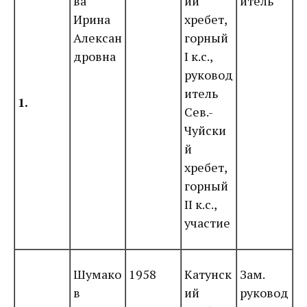
ва
ий
итель
Ирина
хребет,
Алексан
горный
дровна
I к.с.,
руковод
итель
1.
Сев.-
Чуйски
й
хребет,
горный
II к.с.,
участие
Шумако
1958
Катунск
Зам.
в
ий
руковод