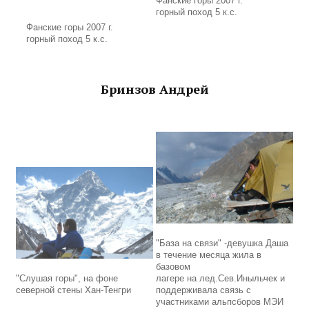
Фанские горы 2007 г.
горный поход 5 к.с.
Фанские горы 2007 г.
горный поход 5 к.с.
Бринзов Андрей
"База на связи" -девушка Даша
в течение месяца жила в
базовом
"Слушая горы", на фоне
лагере на лед.Сев.Иныльчек и
северной стены Хан-Тенгри
поддерживала связь с
участниками альпсборов МЭИ