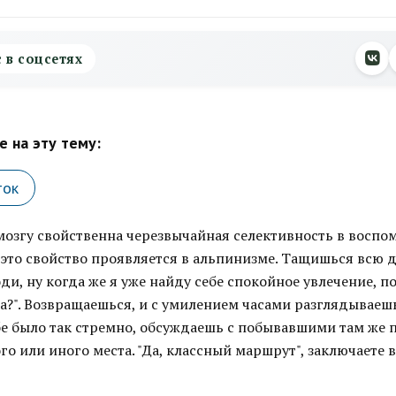
с в соцсетях
 на эту тему:
ток
мозгу свойственна черезвычайная селективность в воспо
 это свойство проявляется в альпинизме. Тащишься всю д
ди, ну когда же я уже найду себе спокойное увлечение, п
а?". Возвращаешься, и с умилением часами разглядывае
ебе было так стремно, обсуждаешь с побывавшими там же
о или иного места. "Да, классный маршрут", заключаете в