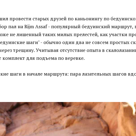
ешил провести старых друзей по каньонингу по бедуинск
бор пал на Rijm Assaf - популярный бедуинский маршрут
 тоже не лишенный таких милых прелестей, как участки пр
бедуинские шаги" - обычно один два не совсем простых с
ерез трещину. Учитывая отсутствие опыта в скалолазани
т комплект для подъема по веревке.
кие шаги в начале маршрута: пара лазательных шагов вд