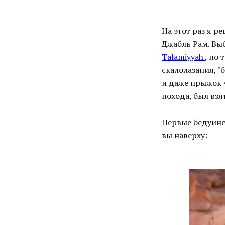
На этот раз я р
Джабль Рам. Вы
Talamiyyah
, но
скалолазания, "
и даже прыжок ч
похода, был взя
Первые бедуинс
вы наверху: