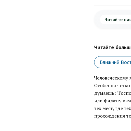
Читайте на
Читайте больше
Ближний Вос
Человеческому 
Особенно четко
думаешь: "Госпо
или филателизм
тех мест, где т
прохождения тог