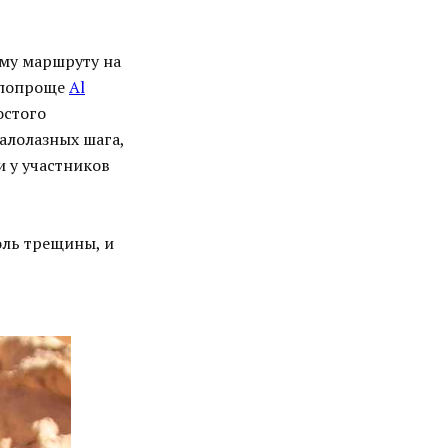
ому маршруту на
, попроще
Al
остого
калолазных шага,
и у участников
оль трещины, и