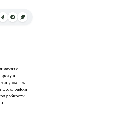
минаниях.
орогу и
о типу шашек
шь фотографии
 подробности
ы.