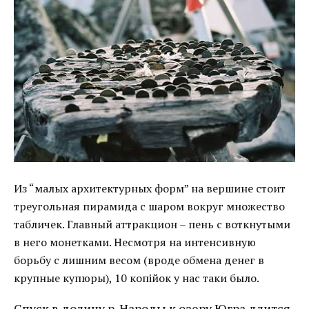
Из “малых архитектурных форм” на вершине стоит
треугольная пирамида с шаром вокруг множество
табличек. Главный аттракцион – пень с воткнутыми
в него монетками. Несмотря на интенсивную
борьбу с лишним весом (вроде обмена денег в
крупные купюры), 10 копійок у нас таки было.
Спуск в долину р. Народы к озеру Югра длится