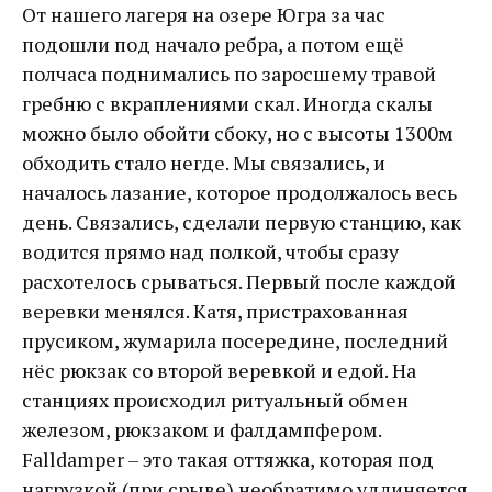
От нашего лагеря на озере Югра за час
подошли под начало ребра, а потом ещё
полчаса поднимались по заросшему травой
гребню с вкраплениями скал. Иногда скалы
можно было обойти сбоку, но с высоты 1300м
обходить стало негде. Мы связались, и
началось лазание, которое продолжалось весь
день. Связались, сделали первую станцию, как
водится прямо над полкой, чтобы сразу
расхотелось срываться. Первый после каждой
веревки менялся. Катя, пристрахованная
прусиком, жумарила посередине, последний
нёс рюкзак со второй веревкой и едой. На
станциях происходил ритуальный обмен
железом, рюкзаком и фалдампфером.
Falldamper – это такая оттяжка, которая под
нагрузкой (при срыве) необратимо удлиняется