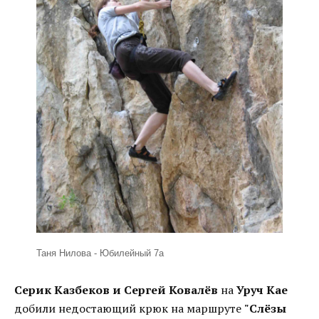
Таня Нилова - Юбилейный 7а
Серик Казбеков и Сергей Ковалёв
на
Уруч Кае
добили недостающий крюк на маршруте
"Слёзы