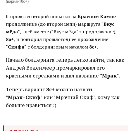
(вариант8с+)
Я пролез со второй попытки на
Красном Камне
продолжение (до второй цепи) маршрута
"Вкус
мёда"
, - всё вместе ("Вкус мёда" + продолжение),
8а+
, и повторил прошлогоднее прохождение
"Скифа"
с болдеринговым началом
8с+
.
Начало болдеринга теперь легко найти, так как
Андрей Веденмеер промаркировал его
красными стрелками и дал название
"Мрак"
.
Теперь вариант
8с+
можно назвать
"Мрак+Скиф"
или "Мрачний Скиф", кому как
больше нравиться :)