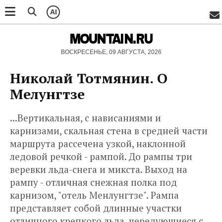
AI
MOUNTAIN.RU
ВОСКРЕСЕНЬЕ, 09 АВГУСТА, 2026
Николай Тотмянин. О
Мелунгтзе
...Вертикальная, с нависаниями и
карнизами, скальная стена в средней части
маршрута рассечена узкой, наклонной
ледовой речкой - рампой. До рампы три
веревки льда-снега и микста. Выход на
рампу - отличная снежная полка под
карнизом, "отель Менлунгтзе". Рампа
представляет собой длинные участки
отличного крепкого льда, чередующиеся с