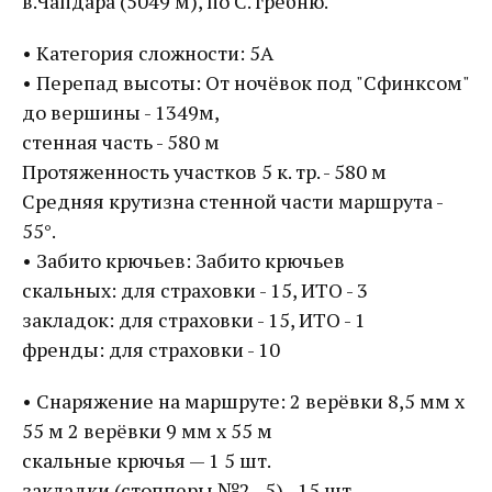
в.Чапдара (5049 м), по С. гребню.
• Категория сложности: 5А
• Перепад высоты: От ночёвок под "Сфинксом"
до вершины - 1349м,
стенная часть - 580 м
Протяженность участков 5 к. тр. - 580 м
Средняя крутизна стенной части маршрута -
55°.
• Забито крючьев: Забито крючьев
скальных: для страховки - 15, ИТО - 3
закладок: для страховки - 15, ИТО - 1
френды: для страховки - 10
• Снаряжение на маршруте: 2 верёвки 8,5 мм х
55 м 2 верёвки 9 мм х 55 м
скальные крючья — 1 5 шт.
закладки (стопперы №2 - 5) - 15 шт.