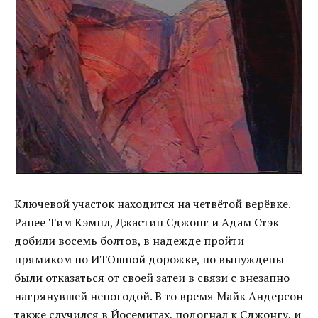
Ключевой участок находится на четвётой верёвке.
Ранее Тим Кэмпл, Джастин Сджонг и Адам Стэк
добили восемь болтов, в надежде пройти
прямиком по ИТОшной дорожке, но вынуждены
были отказаться от своей затеи в связи с внезапно
нагрянувшей непогодой. В то время Майк Андерсон
также случился в Йосемитах, подогнал к Сджонгу, и