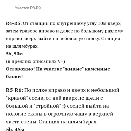
Участок R8-R9
R4-R5:
От станции по внутреннему углу 10м вверх,
затем траверс вправо и далее по большому разлому
вправо вверх выйти на небольшую полку. Станция
на шлямбурах.
5b, 50м
(в прежних описаниях V+)
Осторожно! На участке "живые" каменные
блоки!
R5-R6:
По полке вправо и вверх к небольшой
"кривой" сосне, от неё вверх по щели с
большой и "стройной"
:)
сосной выйти на
пологие скалы в огромную чашу в верхней
части стены. Станция на шлямбурах.
5b, 45м