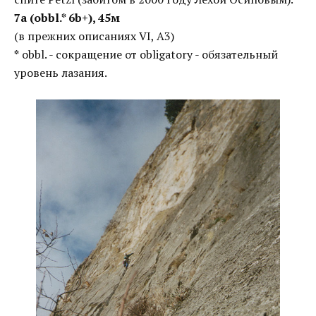
7a (obbl.* 6b+), 45м
(в прежних описаниях VI, A3)
*
obbl. - сокращение от obligatory - обязательный
уровень лазания.