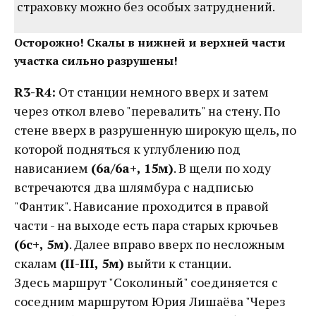
страховку можно без особых затруднений.
Осторожно! Скалы в нижней и верхней части
участка сильно разрушены!
R3-R4:
От станции немного вверх и затем
через откол влево "перевалить" на стену. По
стене вверх в разрушенную широкую щель, по
которой подняться к углублению под
нависанием
(6a/6a+, 15м)
. В щели по ходу
встречаются два шлямбура с надписью
"Фантик". Нависание проходится в правой
части - на выходе есть пара старых крючьев
(6с+, 5м)
. Далее вправо вверх по несложным
скалам
(II-III, 5м)
выйти к станции.
Здесь маршрут "Соколиный" соединяется с
соседним маршрутом Юрия Лишаёва "Через