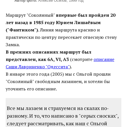
Автор фото:
Алексей Осипов, 1999 год
Маршрут "Соколиный"
впервые был пройден 20
лет назад в 1985 году Юрием Лишаёвым
("Фантиком")
. Линия маршрута красиво и
практически по центру пересекает отвесную стену
Замка.
В прежних описаниях маршрут был
представлен, как 6A, VI, A3
(смотрите
описание
Саши Лавриненко "Одессита"
).
В январе этого года (2005) мы с Ольгой прошли
"Соколиный" свободным лазанием, и хотели бы
уточнить его описание.
Все мы лазаем и страхуемся на скалах по-
разному. И то, что написано в "серых сносках",
следует рассматривать, как наш с Ольгой