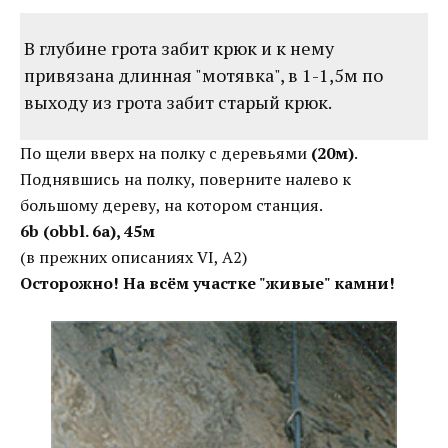
В глубине грота забит крюк и к нему
привязана длинная "мотявка", в 1-1,5м по
выходу из грота забит старый крюк.
По щели вверх на полку с деревьями
(20м)
.
Поднявшись на полку, поверните налево к
большому дереву, на котором станция.
6b (obbl. 6a), 45м
(в прежних описаниях VI, A2)
Осторожно! На всём участке "живые" камни!