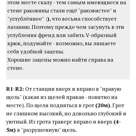
этом месте скалу - тем самым имеющиеся на
стене раковины стали ещё "раковистее" и
"углублённее"
:)
, что весьма способствует
лазанию. Поэтому прежде чем засунуть в эти
углубления френд или забить V-образный
крюк, подумайте - возможно, вы лишаете
себя удобной зацепы.
Хорошие зацепы можно найти справа на
стене.
R1-R2:
От станции вверх и вправо в "правую
щель" (какая из щелей правая - понятно на
месте). По щели подняться в грот
(20м)
. Грот
не слишком высокий, но довольно глубокий и
уютный. Из грота траверс вправо и вверх
(4-
5м)
в "разрушенную" щель.