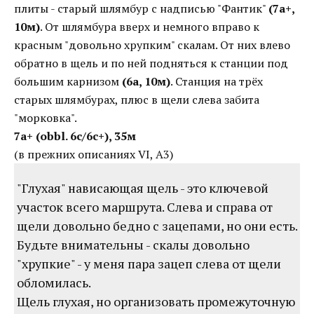
плиты - старый шлямбур с надписью "Фантик"
(7a+,
10м)
. От шлямбура вверх и немного вправо к
красным "довольно хрупким" скалам. От них влево
обратно в щель и по ней подняться к станции под
большим карнизом
(6a, 10м)
. Станция на трёх
старых шлямбурах, плюс в щели слева забита
"морковка".
7a+ (obbl. 6c/6c+), 35м
(в прежних описаниях VI, A3)
"Глухая" нависающая щель - это ключевой
участок всего маршрута. Слева и справа от
щели довольно бедно с зацепами, но они есть.
Будьте внимательны - скалы довольно
"хрупкие" - у меня пара зацеп слева от щели
обломилась.
Щель глухая, но организовать промежуточную