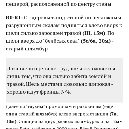
пещерой, расположенной по центру стены.
R0-R1:
От деревьев под стеной по несложным
разрушенным скалам подняться влево вверх к
щели сильно заросшей травой
(III, 15м)
. По
щели вверх до "белёсых скал"
(5с/6a, 20м)
-
старый шлямбур.
Лазание по щели не трудное и осложняется
лишь тем, что она сильно забита землёй и
травой. Щель местами довольно широкая -
хорошо идут френды №4.
Далее по "глухим" промоинам и раковинам (ещё
один старый шлямбур) влево вверх к станции
(7a,
10м)
. Станция на двух ржавых шлямбурах и на 12мм
спите Petzl (забитом в 2000 году Лёхой Осиповым).